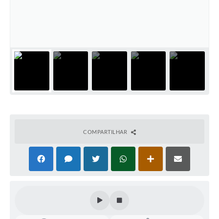
Cadeia Integrada de Valor
Instrumentos de Gestão - SAÚDE
Recursos Liberados
Plano Estratégico
Dados gerais e Obras
Empresa Inidônea
LGPD - Governo Digital
COMPARTILHAR
licenciamento ambiental
Fale conosco
Perguntas e respostas frequentes