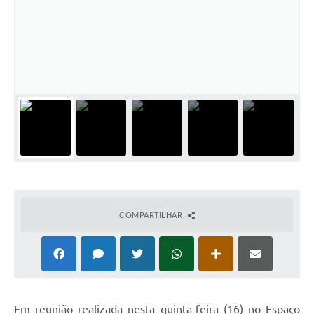
Cadeia Integrada de Valor
Instrumentos de Gestão - SAÚDE
Recursos Liberados
Plano Estratégico
Dados gerais e Obras
Empresa Inidônea
LGPD - Governo Digital
COMPARTILHAR
licenciamento ambiental
Fale conosco
Perguntas e respostas frequentes
Em reunião realizada nesta quinta-feira (16) no Espaço