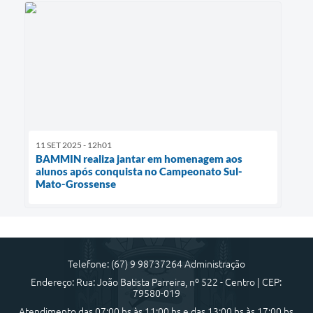
11 SET 2025 - 12h01
BAMMIN realiza jantar em homenagem aos
alunos após conquista no Campeonato Sul-
Mato-Grossense
Telefone: (67) 9 98737264 Administração
Endereço: Rua: João Batista Parreira, nº 522 - Centro | CEP:
79580-019
Atendimento das 07:00 hs às 11:00 hs e das 13:00 hs às 17:00 hs