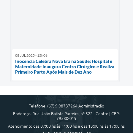
08 JUL 2025 - 15h06
Inocência Celebra Nova Era na Saúde: Hospital e
Maternidade Inaugura Centro Cirúrgico e Realiza
Primeiro Parto Após Mais de Dez Ano
Telefone: (67) 9 98737264 Administração
Endereço: Rua: João Batista Parreira, nº 522 - Centro | CEP:
79580-019
Atendimento das 07:00 hs às 11:00 hs e das 13:00 hs às 17:00 hs