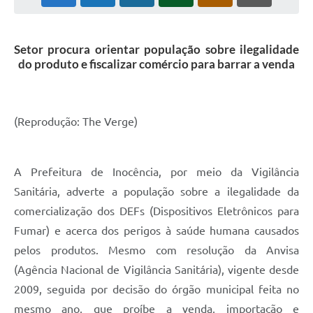
Cadeia Integrada de Valor
Setor procura orientar população sobre ilegalidade
Instrumentos de Gestão - SAÚDE
do produto e fiscalizar comércio para barrar a venda
Recursos Liberados
Plano Estratégico
(Reprodução: The Verge)
Dados gerais e Obras
Empresa Inidônea
A Prefeitura de Inocência, por meio da Vigilância
LGPD - Governo Digital
Sanitária, adverte a população sobre a ilegalidade da
comercialização dos DEFs (Dispositivos Eletrônicos para
licenciamento ambiental
Fumar) e acerca dos perigos à saúde humana causados
Fale conosco
pelos produtos. Mesmo com resolução da Anvisa
(Agência Nacional de Vigilância Sanitária), vigente desde
Perguntas e respostas frequentes
2009, seguida por decisão do órgão municipal feita no
mesmo ano, que proíbe a venda, importação e