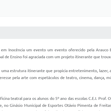
 MÍDIAS
RECEBA NOTÍCIAS
eu em Inocência um evento um evento oferecido pela Arauco Br
pal de Ensino foi agraciada com um projeto itinerante que tro
uma estrutura itinerante que propicia entretenimento, lazer, 
eresse pela arte com espetáculos de teatro, cinema, dança, músi
icina teatral para os alunos do 5º ano das escolas C.E.I. Prof. Ol
de, no Ginásio Municipal de Esportes Otávio Pimenta de Freit