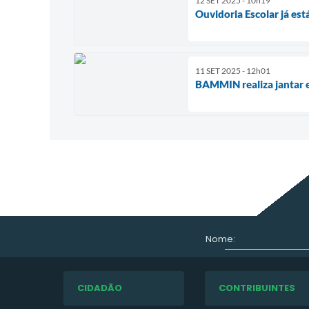
12 SET 2025 - 10h19
Ouvidoria Escolar já est
11 SET 2025 - 12h01
BAMMIN realiza jantar
Nome:
CIDADÃO
CONTRIBUINTES