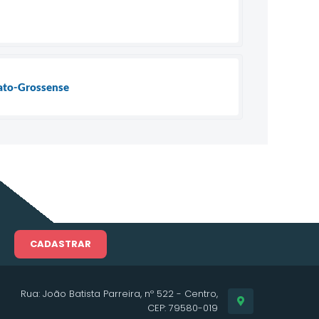
ato-Grossense
CADASTRAR
Rua: João Batista Parreira, nº 522 - Centro,
CEP: 79580-019