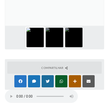
Cadeia Integrada de Valor
Instrumentos de Gestão - SAÚDE
Recursos Liberados
Plano Estratégico
Dados gerais e Obras
Empresa Inidônea
LGPD - Governo Digital
COMPARTILHAR
licenciamento ambiental
Fale conosco
Perguntas e respostas frequentes