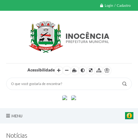
Login / Cadastro
Acessibilidade
MENU
A Nossa Cidade
Notícias