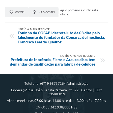
Seja o primeiro a curtir esta
GOSTEI
NÃO GOSTEI
notícia.
NOTÍCIA MAIS RECENTE
Toninho da COFAPI decreta luto de 03 dias pelo
falecimento do fundador da Comarca de Inocência,
Francisco Leal de Queiroz
NOTÍCIA MENOS RECENTE
Prefeitura de Inocência, Fiems e Arauco discutem
demandas de qualificação para fábrica de celulose
Telefone: (67) 9 98737264 Administração
Endereço: Rua: João Batista Parreira, nº 522 - Centro | CEP:
79580-019
Atendimento das 07:00 hs às 11:00 hs e das 13:00 hs às 17:00 hs
CNPJ: 03.342.938/0001-88