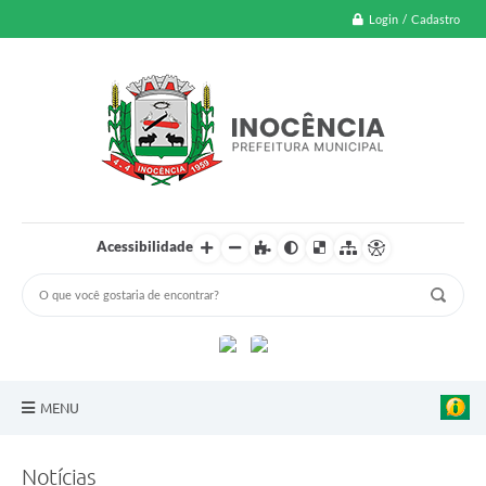
Login / Cadastro
Acessibilidade
MENU
A Nossa Cidade
Notícias