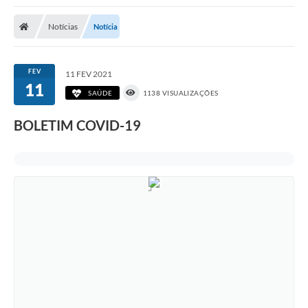
Poder Executivo
Notícias
Notícia
Transparência Pública
Notícias
FEV
11 FEV 2021
11
Legislação
SAÚDE
1138 VISUALIZAÇÕES
Diário Oficial
BOLETIM COVID-19
Renuncia de Receita
Galeria de Fotos
Cartas de Serviços
Divida Ativa
Programa de Estágio
PROCON
Plano de Capacitação