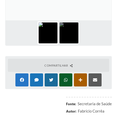
Cadeia Integrada de Valor
Instrumentos de Gestão - SAÚDE
Recursos Liberados
Plano Estratégico
Dados gerais e Obras
Empresa Inidônea
COMPARTILHAR
LGPD - Governo Digital
licenciamento ambiental
Fale conosco
Perguntas e respostas frequentes
Secretaria de Saúde
Fonte:
Fabrício Corrêa
Autor: