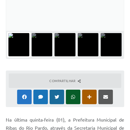
Cadeia Integrada de Valor
Instrumentos de Gestão - SAÚDE
Recursos Liberados
Plano Estratégico
Dados gerais e Obras
Empresa Inidônea
LGPD - Governo Digital
COMPARTILHAR
licenciamento ambiental
Fale conosco
Perguntas e respostas frequentes
Na última quinta-feira (01), a Prefeitura Municipal de
Ribas do Rio Pardo, através da Secretaria Municipal de