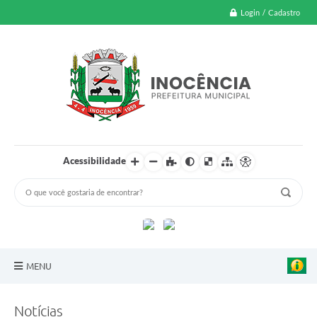
Login / Cadastro
Acessibilidade
MENU
A Nossa Cidade
Notícias