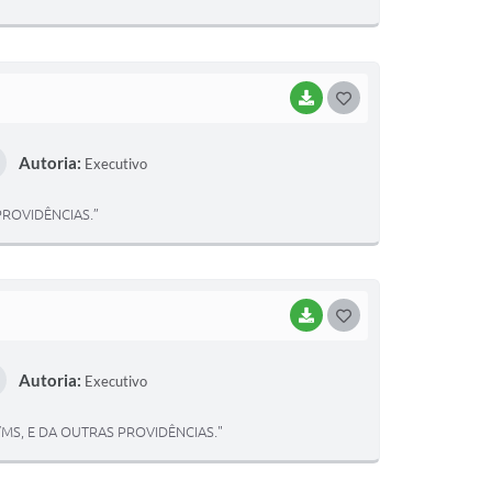
E
I
BAIXAR
G
O
Autoria:
Executivo
S
T
PROVIDÊNCIAS.”
E
I
BAIXAR
G
O
Autoria:
Executivo
S
T
MS, E DA OUTRAS PROVIDÊNCIAS."
E
I