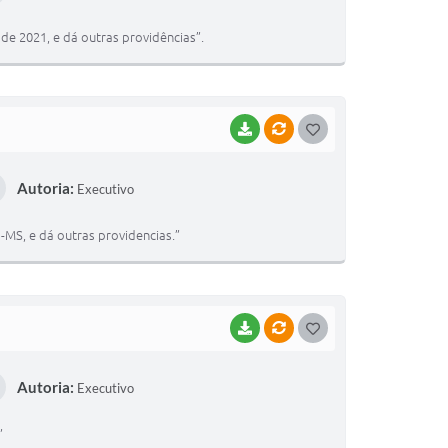
T
de 2021, e dá outras providências”.
E
I
BAIXAR
VÍNCULOS
G
O
Autoria:
Executivo
S
T
-MS, e dá outras providencias.”
E
I
BAIXAR
VÍNCULOS
G
O
Autoria:
Executivo
S
T
”