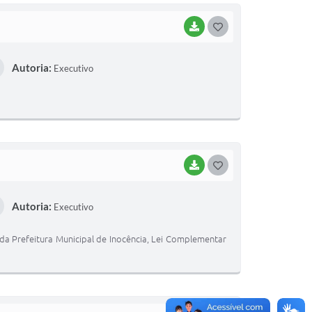
BAIXAR
G
O
Autoria:
Executivo
S
T
E
I
BAIXAR
G
O
Autoria:
Executivo
S
T
da Prefeitura Municipal de Inocência, Lei Complementar
E
I