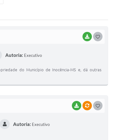
BAIXAR
G
O
Autoria:
Executivo
S
T
opriedade do Município de Inocência-MS e, dá outras
E
I
BAIXAR
VÍNCULOS
G
O
Autoria:
Executivo
S
T