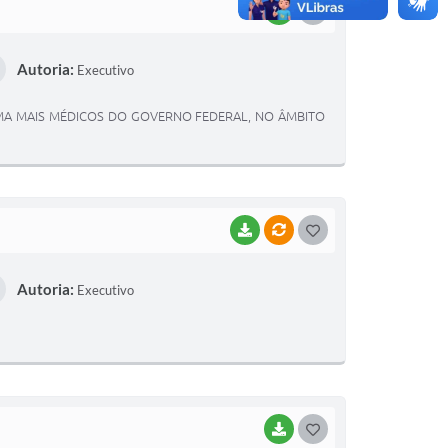
BAIXAR
G
O
Autoria:
Executivo
S
T
AMA MAIS MÉDICOS DO GOVERNO FEDERAL, NO ÂMBITO
E
I
BAIXAR
VÍNCULOS
G
O
Autoria:
Executivo
S
T
E
I
BAIXAR
G