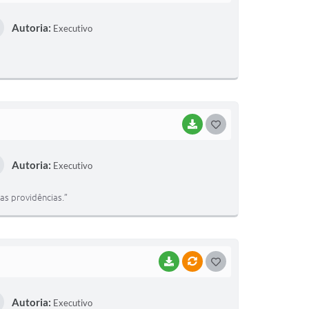
O
Autoria:
Executivo
S
T
E
I
BAIXAR
G
O
Autoria:
Executivo
S
T
as providências.”
E
I
BAIXAR
VÍNCULOS
G
O
Autoria:
Executivo
S