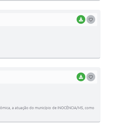
I
BAIXAR
G
O
S
T
E
I
BAIXAR
G
O
S
T
 econômica, a atuação do município de INOCÊNCIA/MS, como
E
I