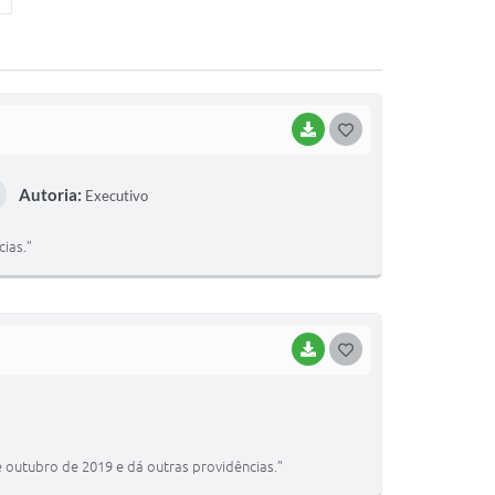
BAIXAR
G
O
Autoria:
Executivo
S
T
ias.”
E
I
BAIXAR
G
O
S
T
e outubro de 2019 e dá outras providências.”
E