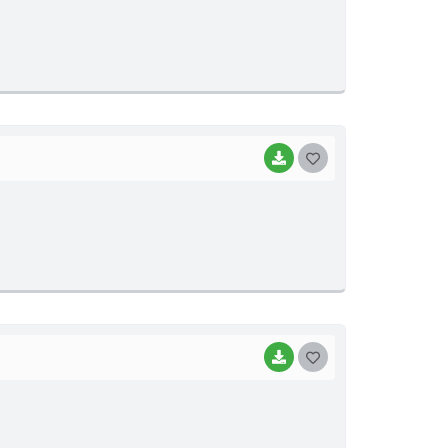
S
T
E
I
BAIXAR
G
O
S
T
E
I
BAIXAR
G
O
S