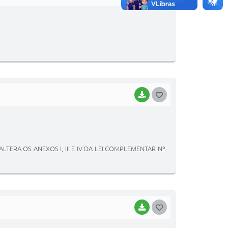
O
S
T
E
I
BAIXAR
G
O
S
T
TERA OS ANEXOS I, III E IV DA LEI COMPLEMENTAR Nº
E
I
BAIXAR
G
O