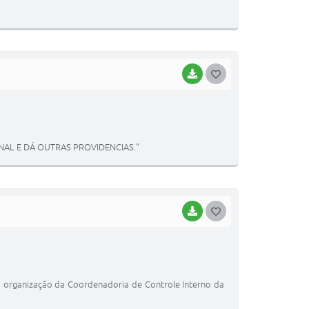
T
E
I
BAIXAR
G
O
S
T
AL E DÁ OUTRAS PROVIDENCIAS.”
E
I
BAIXAR
G
O
S
T
a organização da Coordenadoria de Controle Interno da
E