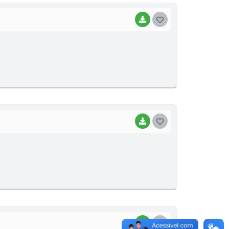
BAIXAR
G
O
S
T
E
I
BAIXAR
G
O
S
T
E
I
BAIXAR
G