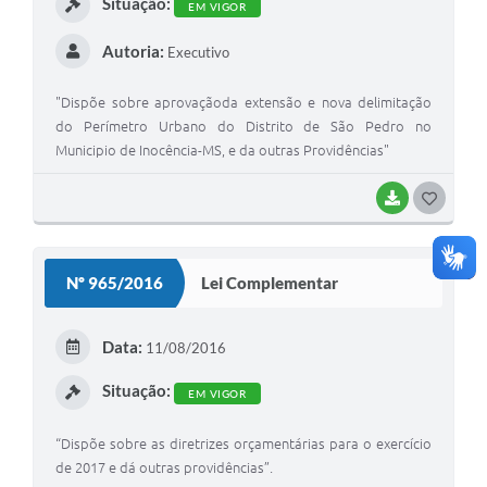
Situação:
EM VIGOR
Autoria:
Executivo
"Dispõe sobre aprovaçãoda extensão e nova delimitação
do Perímetro Urbano do Distrito de São Pedro no
Municipio de Inocência-MS, e da outras Providências"
BAIXAR
G
O
S
Nº 965/2016
Lei Complementar
T
E
Data:
11/08/2016
I
Situação:
EM VIGOR
“Dispõe sobre as diretrizes orçamentárias para o exercício
de 2017 e dá outras providências”.