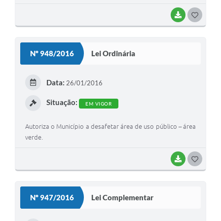
BAIXAR
G
O
S
Nº 948/2016
Lei Ordinária
T
E
Data:
26/01/2016
I
Situação:
EM VIGOR
Autoriza o Município a desafetar área de uso público – área
verde.
BAIXAR
G
O
S
Nº 947/2016
Lei Complementar
T
E