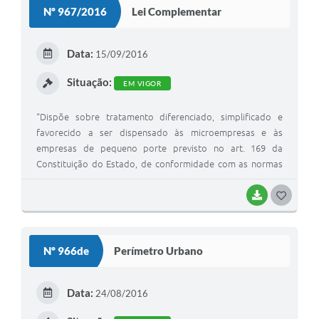
Nº 967/2016
Lei Complementar
T
E
Data:
15/09/2016
I
Situação:
EM VIGOR
“Dispõe sobre tratamento diferenciado, simplificado e
favorecido a ser dispensado às microempresas e às
empresas de pequeno porte previsto no art. 169 da
Constituição do Estado, de conformidade com as normas
gerais previstas no Estatuto Nacional da Microempresa e
da Empresa de Pequeno Porte, instituído pela Lei
BAIXAR
G
Complementar Federal nº 123, de 14 de dezembro de 2006,
O
atendendo as alterações pela Lei Completar 147 de 7 de
S
Agosto de 2014.”
Nº 966de
Perímetro Urbano
T
E
Data:
24/08/2016
I