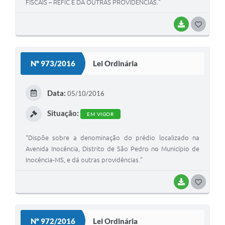
FISCAIS – REFIC E DÁ OUTRAS PROVIDÊNCIAS.”
BAIXAR
G
O
S
Nº 973/2016
Lei Ordinária
T
E
Data:
05/10/2016
I
Situação:
EM VIGOR
“Dispõe sobre a denominação do prédio localizado na
Avenida Inocência, Distrito de São Pedro no Município de
Inocência-MS, e dá outras providências.”
BAIXAR
G
O
S
Nº 972/2016
Lei Ordinária