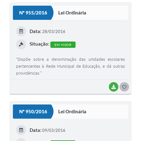
S
Nº 955/2016
Lei Ordinária
T
E
Data:
28/03/2016
I
Situação:
EM VIGOR
“Dispõe sobre a denominação das unidades escolares
pertencentes à Rede Municipal de Educação, e dá outras
providências.”
BAIXAR
G
O
S
Nº 950/2016
Lei Ordinária
T
E
Data:
09/03/2016
I