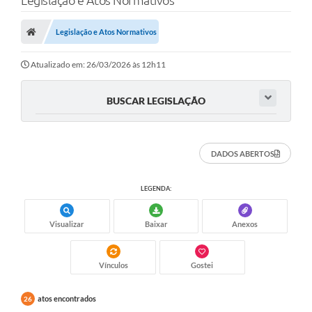
Legislação e Atos Normativos
Poder Executivo
Legislação e Atos Normativos
Transparência Pública
Notícias
Atualizado em: 26/03/2026 às 12h11
Legislação
BUSCAR LEGISLAÇÃO
Diário Oficial
Renuncia de Receita
DADOS ABERTOS
Galeria de Fotos
LEGENDA:
Cartas de Serviços
Visualizar
Baixar
Anexos
Divida Ativa
Programa de Estágio
Vínculos
Gostei
PROCON
atos encontrados
26
Plano de Capacitação