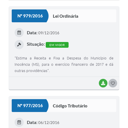
Cadeia Integrada de Valor
Nº 979/2016
Lei Ordinária
Instrumentos de Gestão - SAÚDE
Recursos Liberados
Data:
09/12/2016
Plano Estratégico
Situação:
EM VIGOR
Dados gerais e Obras
“Estima a Receita e Fixa a Despesa do Município de
Inocência (MS), para o exercício financeiro de 2017 e dá
Empresa Inidônea
outras providências”.
LGPD - Governo Digital
BAIXAR
G
licenciamento ambiental
O
Fale conosco
S
Nº 977/2016
Código Tributário
Perguntas e respostas frequentes
T
E
Data:
06/12/2016
I