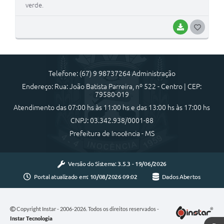
verde.
BAIXAR
G
O
S
Telefone: (67) 9 98737264 Administração
T
Endereço: Rua: João Batista Parreira, nº 522 - Centro | CEP:
E
79580-019
I
Atendimento das 07:00 hs às 11:00 hs e das 13:00 hs às 17:00 hs
CNPJ: 03.342.938/0001-88
Prefeitura de Inocência - MS
Versão do Sistema:
3.5.3 - 19/06/2026
Portal atualizado em:
10/08/2026 09:02
Dados Abertos
Copyright Instar - 2006-2026. Todos os direitos reservados -
Instar Tecnologia