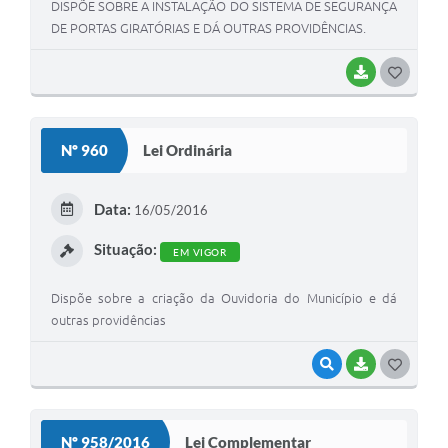
DISPÕE SOBRE A INSTALAÇÃO DO SISTEMA DE SEGURANÇA
DE PORTAS GIRATÓRIAS E DÁ OUTRAS PROVIDÊNCIAS.
BAIXAR
G
O
S
Nº 960
Lei Ordinária
T
E
Data:
16/05/2016
I
Situação:
EM VIGOR
Dispõe sobre a criação da Ouvidoria do Município e dá
outras providências
VISUALIZAR
BAIXAR
G
O
S
Nº 958/2016
Lei Complementar