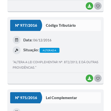
outras providências”.
BAIXAR
G
O
S
Nº 977/2016
Código Tributário
T
E
Data:
06/12/2016
I
Situação:
ALTERADA
“ALTERA A LEI COMPLEMENTAR Nº. 872/2013, E DÁ OUTRAS
PROVIDÊNCIAS.”
BAIXAR
G
O
S
Nº 975/2016
Lei Complementar
T
E