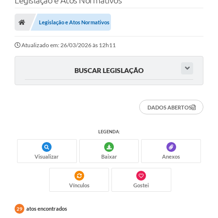
Legislação e Atos Normativos
Poder Executivo
Legislação e Atos Normativos
Transparência Pública
Notícias
Atualizado em: 26/03/2026 às 12h11
Legislação
BUSCAR LEGISLAÇÃO
Diário Oficial
Renuncia de Receita
DADOS ABERTOS
Galeria de Fotos
LEGENDA:
Cartas de Serviços
Visualizar
Baixar
Anexos
Divida Ativa
Programa de Estágio
Vínculos
Gostei
PROCON
atos encontrados
29
Plano de Capacitação