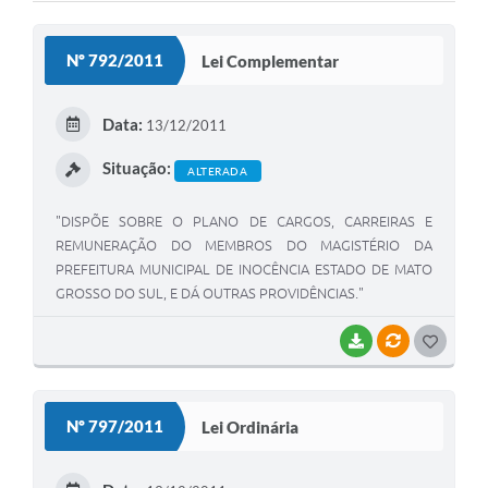
Cadeia Integrada de Valor
Nº 792/2011
Lei Complementar
Instrumentos de Gestão - SAÚDE
Recursos Liberados
Data:
13/12/2011
Plano Estratégico
Situação:
ALTERADA
Dados gerais e Obras
"DISPÕE SOBRE O PLANO DE CARGOS, CARREIRAS E
REMUNERAÇÃO DO MEMBROS DO MAGISTÉRIO DA
Empresa Inidônea
PREFEITURA MUNICIPAL DE INOCÊNCIA ESTADO DE MATO
LGPD - Governo Digital
GROSSO DO SUL, E DÁ OUTRAS PROVIDÊNCIAS."
licenciamento ambiental
BAIXAR
VÍNCULOS
G
O
Fale conosco
S
Perguntas e respostas frequentes
Nº 797/2011
Lei Ordinária
T
E