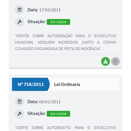
E
Data:
17/03/2011
I
Situação:
EM VIGOR
"DISPÕE SOBRE AUTORIZAÇÃO PARA O EXCECUTIVO
MUNICIPAL ADQUIRIR INGRESSOS JUNTO A COFAPI
COMISSÃO ORGANIZADA DE FESTA DE INOCÊNCIA".
BAIXAR
G
O
S
Nº 758/2011
Lei Ordinária
T
E
Data:
06/01/2011
I
Situação:
EM VIGOR
"DISP?E SOBRE AUTORIZA??O PARA O EXCECUTIVO