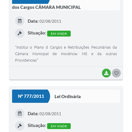
T
dos Cargos CÂMARA MUNICIPAL
E
I
Data:
02/08/2011
Situação:
EM VIGOR
"Institui o Plano d Cargos e Retribuições Pecuniárias da
Câmara Municipal de Inocência- MS e da outras
Providencias"
BAIXAR
G
O
S
Nº 777/2011
Lei Ordinária
T
E
Data:
02/08/2011
I
Situação:
EM VIGOR