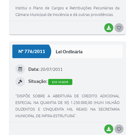
Institui o Plano de Cargos e Retribuições Pecuniárias da
Câmara Municipal de Inocência e dá outras providências.
BAIXAR
G
O
S
Nº 776/2011
Lei Ordinária
T
E
Data:
20/07/2011
I
Situação:
EM VIGOR
"DISPÕE SOBRE A ABERTURA DE CREDITO ADICIONAL
ESPECIAL NA QUANTIA DE R$ 1.250.000,00 (HUM MILHÃO
DUZENTOS E CINQUENTA MIL REAIS) NA SECRETARIA
MUNICIPAL DE INFRA-ESTRUTURA".
BAIXAR
G