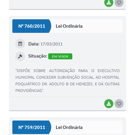
BAIXAR
G
O
S
Nº 760/2011
Lei Ordinária
T
E
Data:
17/03/2011
I
Situação:
EM VIGOR
"DISPÕE SOBRE AUTORIZAÇÃO PARA O EXECULTIVO
MUNICIPAL CONCEDER SUBVENÇÃO SOCIAL AO HOSPITAL
PSIQUIÁTRICO DR. ADOLFO B DE MENEZES, E DÁ OUTRAS
PROVIDÊNCIAS".
BAIXAR
G
O
S
Nº 759/2011
Lei Ordinária
T