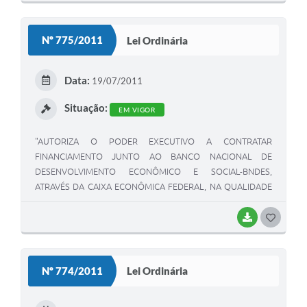
O
S
Nº 775/2011
Lei Ordinária
T
E
Data:
19/07/2011
I
Situação:
EM VIGOR
"AUTORIZA O PODER EXECUTIVO A CONTRATAR
FINANCIAMENTO JUNTO AO BANCO NACIONAL DE
DESENVOLVIMENTO ECONÔMICO E SOCIAL-BNDES,
ATRAVÉS DA CAIXA ECONÔMICA FEDERAL, NA QUALIDADE
DE AGENTE FINANCEIRO, A OFERECER, GARANTIR E DÁ
OUTRAS PROVIDÊNCIAS CORRELATAS".
BAIXAR
G
O
S
Nº 774/2011
Lei Ordinária
T
E