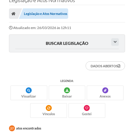
Legislação e Atos Normativos
Poder Executivo
Legislação e Atos Normativos
Transparência Pública
Notícias
Atualizado em: 26/03/2026 às 12h11
Legislação
BUSCAR LEGISLAÇÃO
Diário Oficial
Renuncia de Receita
DADOS ABERTOS
Galeria de Fotos
LEGENDA:
Cartas de Serviços
Visualizar
Baixar
Anexos
Divida Ativa
Programa de Estágio
Vínculos
Gostei
PROCON
atos encontrados
27
Plano de Capacitação