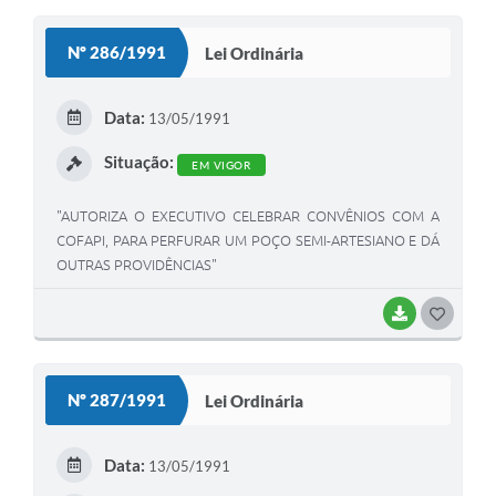
O
S
Nº 286/1991
Lei Ordinária
T
E
Data:
13/05/1991
I
Situação:
EM VIGOR
"AUTORIZA O EXECUTIVO CELEBRAR CONVÊNIOS COM A
COFAPI, PARA PERFURAR UM POÇO SEMI-ARTESIANO E DÁ
OUTRAS PROVIDÊNCIAS"
BAIXAR
G
O
S
Nº 287/1991
Lei Ordinária
T
E
Data:
13/05/1991
I