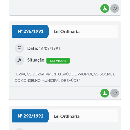
BAIXAR
G
O
S
Nº 296/1991
Lei Ordinária
T
E
Data:
16/09/1991
I
Situação:
EM VIGOR
"CRIAÇÃO DEPARTAMENTO SAÚDE E PROMOÇÃO SOCIAL E
DO CONSELHO MUNICIPAL DE SAÚDE"
BAIXAR
G
O
S
Nº 292/1992
Lei Ordinária
T
E