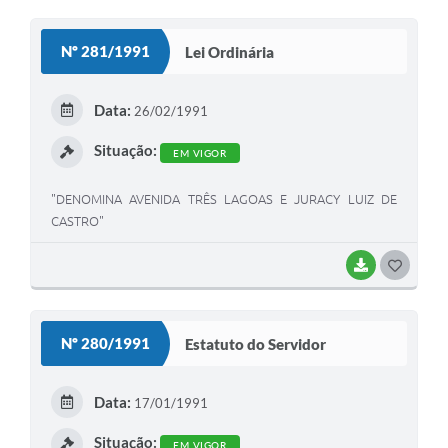
O
S
Nº 281/1991
Lei Ordinária
T
E
Data:
26/02/1991
I
Situação:
EM VIGOR
"DENOMINA AVENIDA TRÊS LAGOAS E JURACY LUIZ DE
CASTRO"
BAIXAR
G
O
S
Nº 280/1991
Estatuto do Servidor
T
E
Data:
17/01/1991
I
Situação:
EM VIGOR