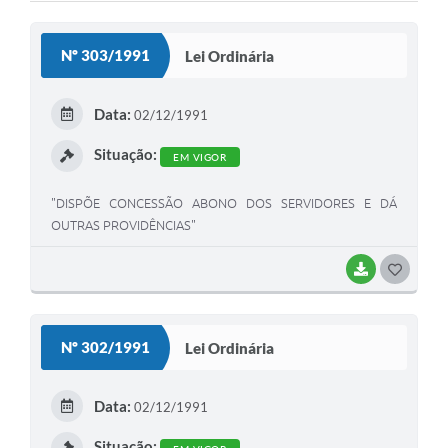
Cadeia Integrada de Valor
Nº 303/1991
Lei Ordinária
Instrumentos de Gestão - SAÚDE
Recursos Liberados
Data:
02/12/1991
Plano Estratégico
Situação:
EM VIGOR
Dados gerais e Obras
"DISPÕE CONCESSÃO ABONO DOS SERVIDORES E DÁ
OUTRAS PROVIDÊNCIAS"
Empresa Inidônea
LGPD - Governo Digital
BAIXAR
G
O
licenciamento ambiental
S
Nº 302/1991
Lei Ordinária
Fale conosco
T
Perguntas e respostas frequentes
E
Data:
02/12/1991
I
Situação: