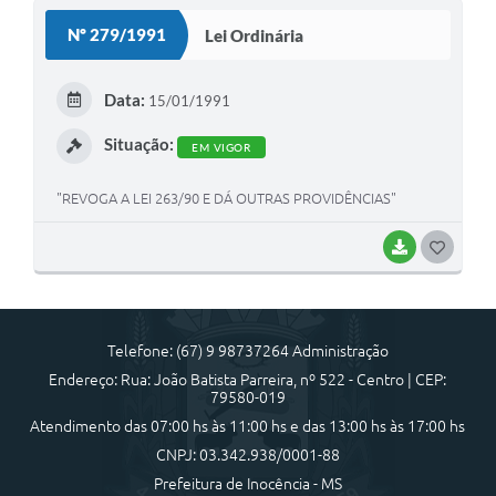
S
Nº 279/1991
Lei Ordinária
T
E
Data:
15/01/1991
I
Situação:
EM VIGOR
"REVOGA A LEI 263/90 E DÁ OUTRAS PROVIDÊNCIAS"
BAIXAR
G
O
S
Telefone: (67) 9 98737264 Administração
T
Endereço: Rua: João Batista Parreira, nº 522 - Centro | CEP:
E
79580-019
I
Atendimento das 07:00 hs às 11:00 hs e das 13:00 hs às 17:00 hs
CNPJ: 03.342.938/0001-88
Prefeitura de Inocência - MS