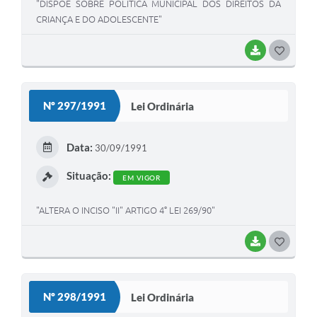
"DISPÕE SOBRE POLÍTICA MUNICIPAL DOS DIREITOS DA
CRIANÇA E DO ADOLESCENTE"
BAIXAR
G
O
S
Nº 297/1991
Lei Ordinária
T
E
Data:
30/09/1991
I
Situação:
EM VIGOR
"ALTERA O INCISO "II" ARTIGO 4° LEI 269/90"
BAIXAR
G
O
S
Nº 298/1991
Lei Ordinária
T