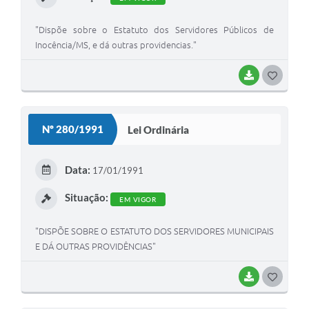
"Dispõe sobre o Estatuto dos Servidores Públicos de
Inocência/MS, e dá outras providencias."
BAIXAR
G
O
S
Nº 280/1991
Lei Ordinária
T
E
Data:
17/01/1991
I
Situação:
EM VIGOR
"DISPÕE SOBRE O ESTATUTO DOS SERVIDORES MUNICIPAIS
E DÁ OUTRAS PROVIDÊNCIAS"
BAIXAR
G
O