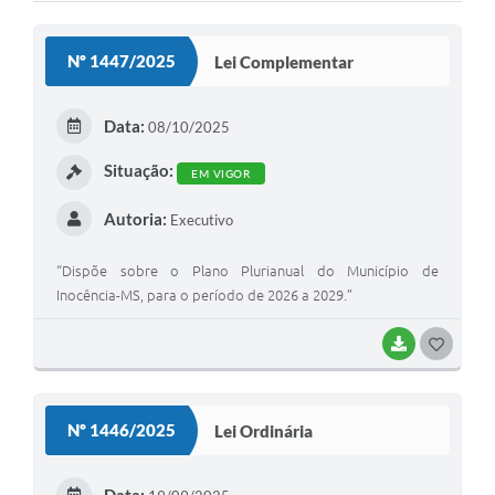
Cadeia Integrada de Valor
Nº 1447/2025
Lei Complementar
Instrumentos de Gestão - SAÚDE
Recursos Liberados
Data:
08/10/2025
Plano Estratégico
Situação:
EM VIGOR
Dados gerais e Obras
Autoria:
Executivo
Empresa Inidônea
“Dispõe sobre o Plano Plurianual do Município de
Inocência-MS, para o período de 2026 a 2029.”
LGPD - Governo Digital
licenciamento ambiental
BAIXAR
G
O
Fale conosco
S
Perguntas e respostas frequentes
Nº 1446/2025
Lei Ordinária
T
E