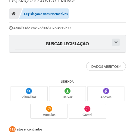
Legislação e Atos Normativos
Poder Executivo
Legislação e Atos Normativos
Transparência Pública
Notícias
Atualizado em: 26/03/2026 às 12h11
Legislação
BUSCAR LEGISLAÇÃO
Diário Oficial
Renuncia de Receita
DADOS ABERTOS
Galeria de Fotos
LEGENDA:
Cartas de Serviços
Visualizar
Baixar
Anexos
Divida Ativa
Programa de Estágio
Vínculos
Gostei
PROCON
atos encontrados
282
Plano de Capacitação