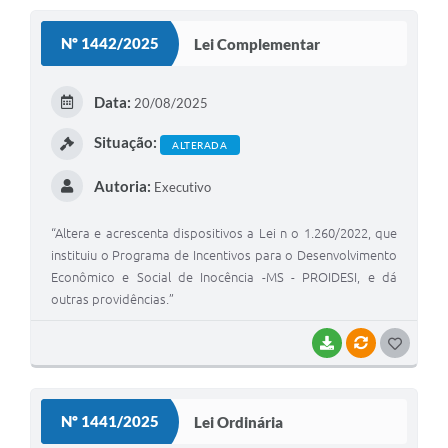
S
Nº 1442/2025
Lei Complementar
T
E
Data:
20/08/2025
I
Situação:
ALTERADA
Autoria:
Executivo
“Altera e acrescenta dispositivos a Lei n o 1.260/2022, que
instituiu o Programa de Incentivos para o Desenvolvimento
Econômico e Social de Inocência -MS - PROIDESI, e dá
outras providências.”
BAIXAR
VÍNCULOS
G
O
S
Nº 1441/2025
Lei Ordinária
T