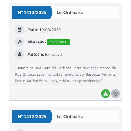
S
Nº 1413/2025
Lei Ordinária
T
E
Data:
19/03/2025
I
Situação:
EM VIGOR
Autoria:
Executivo
“Denomina Rua Geraldo Barboza Ferreira o seguimento da
Rua 2, localizada no Loteamento João Barboza Ferreira,
Bairro Jardim Bom Jesus, e dá outras providências”.
BAIXAR
G
O
S
Nº 1412/2025
Lei Ordinária
T
E