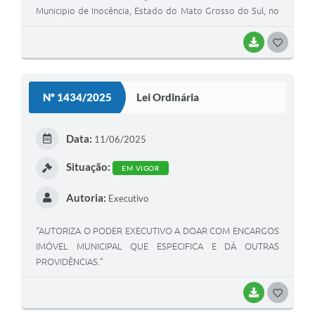
Municipio de Inocência, Estado do Mato Grosso do Sul, no
âmbito do Sistema Naciponal de Segurança e Nutricional-
SISAN."
BAIXAR
G
O
S
Nº 1434/2025
Lei Ordinária
T
E
Data:
11/06/2025
I
Situação:
EM VIGOR
Autoria:
Executivo
“AUTORIZA O PODER EXECUTIVO A DOAR COM ENCARGOS
IMÓVEL MUNICIPAL QUE ESPECIFICA E DÁ OUTRAS
PROVIDÊNCIAS.”
BAIXAR
G
O