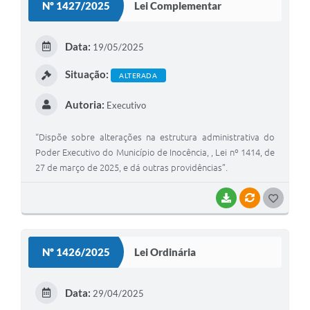
Nº 1427/2025
Lei Complementar
T
E
Data:
19/05/2025
I
Situação:
ALTERADA
Autoria:
Executivo
“Dispõe sobre alterações na estrutura administrativa do
Poder Executivo do Município de Inocência, , Lei nº 1414, de
27 de março de 2025, e dá outras providências”.
BAIXAR
VÍNCULOS
G
O
S
Nº 1426/2025
Lei Ordinária
T
E
Data:
29/04/2025
I