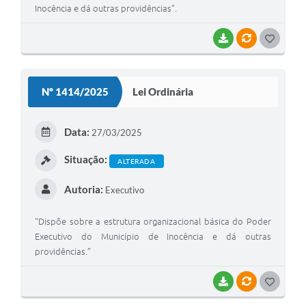
Inocência e dá outras providências”.
BAIXAR
VÍNCULOS
G
O
S
Nº 1414/2025
Lei Ordinária
T
E
Data:
27/03/2025
I
Situação:
ALTERADA
Autoria:
Executivo
“Dispõe sobre a estrutura organizacional básica do Poder
Executivo do Município de Inocência e dá outras
providências.”
BAIXAR
VÍNCULOS
G
O