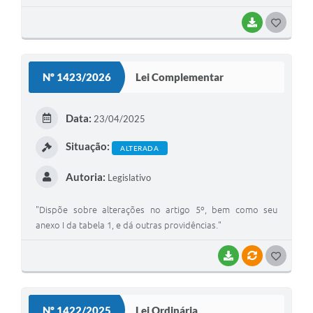
efetivos, comissionados e contratados do Poder
Legislativo Municipal e dá outras providências.”
BAIXAR
G
O
S
Nº 1423/2026
Lei Complementar
T
E
Data:
23/04/2025
I
Situação:
ALTERADA
Autoria:
Legislativo
"Dispõe sobre alterações no artigo 5º, bem como seu
anexo I da tabela 1, e dá outras providências."
BAIXAR
VÍNCULOS
G
O
S
Nº 1422/2025
Lei Ordinária