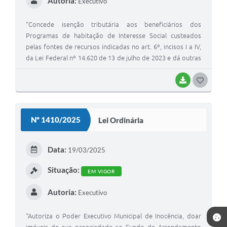
Autoria:
Executivo
“Concede isenção tributária aos beneficiários dos
Programas de habitação de Interesse Social custeados
pelas fontes de recursos indicadas no art. 6º, incisos I a IV,
da Lei Federal nº 14.620 de 13 de julho de 2023 e dá outras
providências.”
BAIXAR
G
O
S
Nº 1410/2025
Lei Ordinária
T
E
Data:
19/03/2025
I
Situação:
EM VIGOR
Autoria:
Executivo
“Autoriza o Poder Executivo Municipal de Inocência, doar