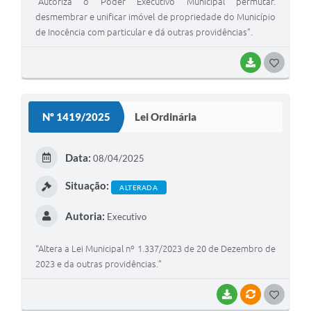
“Autoriza o Poder Executivo Municipal permutar.
desmembrar e unificar imóvel de propriedade do Município
de Inocência com particular e dá outras providências”.
BAIXAR
G
O
S
Nº 1419/2025
Lei Ordinária
T
E
Data:
08/04/2025
I
Situação:
ALTERADA
Autoria:
Executivo
“Altera a Lei Municipal nº 1.337/2023 de 20 de Dezembro de
2023 e da outras providências.”
BAIXAR
VÍNCULOS
G