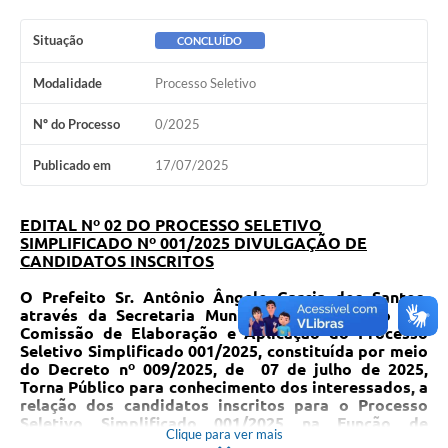
Cadeia Integrada de Valor
Situação
CONCLUÍDO
Instrumentos de Gestão - SAÚDE
Modalidade
Processo Seletivo
Recursos Liberados
Nº do Processo
0/2025
Plano Estratégico
Publicado em
17/07/2025
Dados gerais e Obras
EDITAL Nº 02
DO PROCESSO SELETIVO
Empresa Inidônea
SIMPLIFICADO Nº 001/2025 DIVULGAÇÃO DE
CANDIDATOS INSCRITOS
LGPD - Governo Digital
O Prefeito Sr. Antônio Ângelo Garcia dos Santos,
licenciamento ambiental
através da Secretaria Municipal de Educação e a
Comissão de Elaboração e Aplicação do Processo
Fale conosco
Seletivo Simplificado 001/2025, constituída por meio
do Decreto nº 009/2025, de 07 de julho de 2025,
Perguntas e respostas frequentes
Torna Público para conhecimento dos interessados, a
relação dos candidatos inscritos para o Processo
Seletivo Simplificado 001/2025 na Função de
Clique para ver mais
professor(a) municipal.