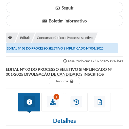
Poder Executivo
Seguir
Transparência Pública
Boletim informativo
Notícias
Editais
Concurso público e Processo seletivo
Legislação
EDITAL Nº 02 DO PROCESSO SELETIVO SIMPLIFICADO Nº 001/2025
Diário Oficial
DIVULGAÇÃO DE CANDIDATOS INSCRITOS
Renuncia de Receita
Atualizado em: 17/07/2025 às 16h41
EDITAL Nº 02 DO PROCESSO SELETIVO SIMPLIFICADO Nº
Galeria de Fotos
001/2025 DIVULGAÇÃO DE CANDIDATOS INSCRITOS
Imprimir
Cartas de Serviços
Divida Ativa
1
Programa de Estágio
PROCON
Detalhes
Plano de Capacitação