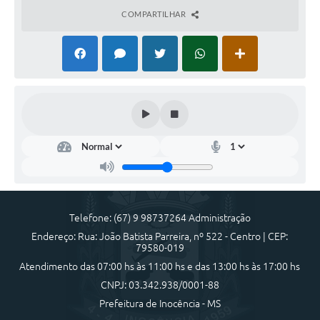
COMPARTILHAR
Telefone: (67) 9 98737264 Administração
Endereço: Rua: João Batista Parreira, nº 522 - Centro | CEP:
79580-019
Atendimento das 07:00 hs às 11:00 hs e das 13:00 hs às 17:00 hs
CNPJ: 03.342.938/0001-88
Prefeitura de Inocência - MS