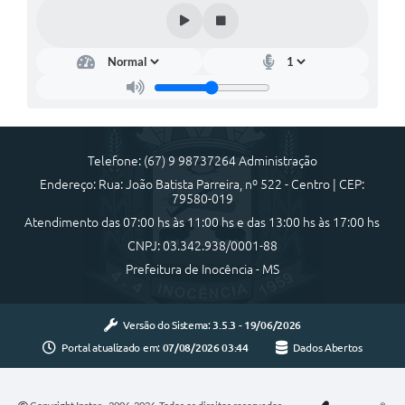
Cadeia Integrada de Valor
Instrumentos de Gestão - SAÚDE
Recursos Liberados
Plano Estratégico
Telefone: (67) 9 98737264 Administração
Dados gerais e Obras
Endereço: Rua: João Batista Parreira, nº 522 - Centro | CEP:
79580-019
Empresa Inidônea
Atendimento das 07:00 hs às 11:00 hs e das 13:00 hs às 17:00 hs
LGPD - Governo Digital
CNPJ: 03.342.938/0001-88
Prefeitura de Inocência - MS
licenciamento ambiental
Fale conosco
Versão do Sistema:
3.5.3 - 19/06/2026
Portal atualizado em:
07/08/2026 03:44
Dados Abertos
Perguntas e respostas frequentes