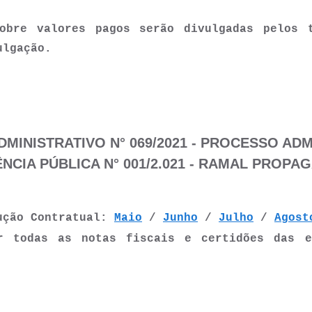
sobre valores pagos serão divulgadas pelos 
ulgação.
MINISTRATIVO N° 069/2021 - PROCESSO ADMIN
CIA PÚBLICA N° 001/2.021 - RAMAL PROPA
cução Contratual:
Maio
/
Junho
/
Julho
/
Agost
r todas as notas fiscais e certidões das e