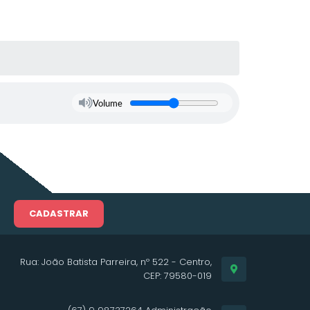
Volume
CADASTRAR
Rua: João Batista Parreira, nº 522 - Centro,
CEP: 79580-019