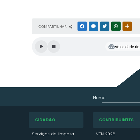
COMPARTILHAR
FACEBOOK
MESSENGER
TWITTER
WHATSAPP
OUTR
Velocidade de 
Nome:
CIDADÃO
CONTRIBUINTES
Serviços de limpeza
VTN 2026