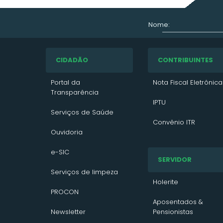
Nome:
CIDADÃO
CONTRIBUINTES
Portal da
Nota Fiscal Eletrônica
Transparência
IPTU
Serviços de Saúde
Convênio ITR
Ouvidoria
VTN 2026
e-SIC
SERVIDOR
VTN 2025
Serviços de limpeza
VTN 2024
Holerite
PROCON
Contato/Solicitação
Aposentados &
Newsletter
Pensionistas