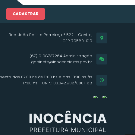
CADASTRAR
Rua: João Batista Parreira, nº 522 - Centro,
CEP: 79580-019
(67) 9 98737264 Administração
gabinete@inocencia.ms.gov.br
ento das 07:00 hs às 11:00 hs e das 13:00 hs às
17:00 hs - CNPJ: 03.342.938/0001-88