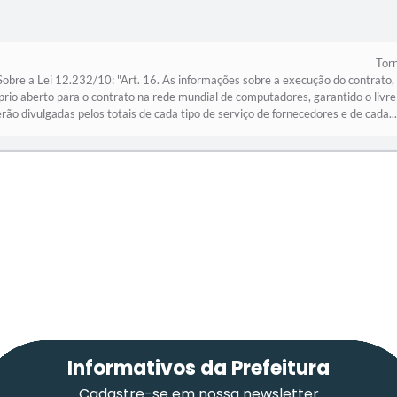
icidade Torna público os contratos de pu
 Sobre a Lei 12.232/10: "Art. 16. As informações sobre a execução do contrato
róprio aberto para o contrato na rede mundial de computadores, garantido o liv
ão divulgadas pelos totais de cada tipo de serviço de fornecedores e de cada...
Informativos da Prefeitura
Cadastre-se em nossa newsletter