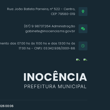
Rua: João Batista Parreira, nº 522 - Centro,
CEP: 79580-019
(67) 9 98737264 Administração
gabinete@inocencia.ms.gov.br
ento das 07:00 hs às 11:00 hs e das 13:00 hs às
17:00 hs - CNPJ: 03.342.938/0001-88
026 00:06