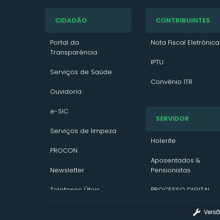
CIDADÃO
CONTRIBUINTES
Portal da
Nota Fiscal Eletrônica
Transparência
IPTU
Serviços de Saúde
Convênio ITR
Ouvidoria
VTN 2026
e-SIC
SERVIDOR
VTN 2025
Serviços de limpeza
VTN 2024
Holerite
PROCON
Contato/Solicitação
Aposentados &
Newsletter
Pensionistas
Telefones Úteis
PROCESSO DIGITAL
Assinatura Digital
Versã