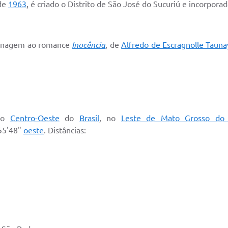
de
1963
, é criado o Distrito de São José do Sucuriú e incorpora
menagem ao romance
Inocência
, de
Alfredo de Escragnolle Tauna
ião
Centro-Oeste
do
Brasil
, no
Leste de Mato Grosso do 
55'48"
oeste
. Distâncias: