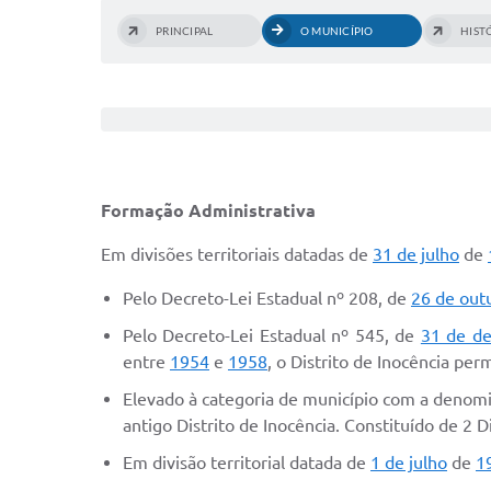
PRINCIPAL
O MUNICÍPIO
HIST
Formação Administrativa
Em divisões territoriais datadas de
31 de julho
de
Pelo Decreto-Lei Estadual nº 208, de
26 de out
Pelo Decreto-Lei Estadual nº 545, de
31 de d
entre
1954
e
1958
, o Distrito de Inocência pe
Elevado à categoria de município com a denomi
antigo Distrito de Inocência. Constituído de 2 D
Em divisão territorial datada de
1 de julho
de
1