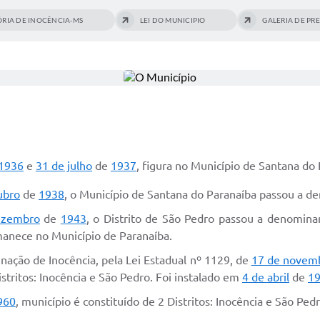
ÓRIA DE INOCÊNCIA-MS
LEI DO MUNICIPIO
GALERIA DE PR
1936
e
31 de julho
de
1937
, figura no Município de Santana do 
ubro
de
1938
, o Município de Santana do Paranaíba passou a d
ezembro
de
1943
, o Distrito de São Pedro passou a denominar
rmanece no Município de Paranaíba.
nação de Inocência, pela Lei Estadual nº 1129, de
17 de novem
istritos: Inocência e São Pedro. Foi instalado em
4 de abril
de
1
960
, município é constituído de 2 Distritos: Inocência e São Pedr