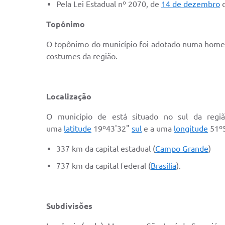
Pela Lei Estadual nº 2070, de
14 de dezembro
Topônimo
O topônimo do município foi adotado numa ho
costumes da região.
Localização
O município de está situado no sul da reg
uma
latitude
19º43'32"
sul
e a uma
longitude
51º
337 km da capital estadual (
Campo Grande
)
737 km da capital federal (
Brasília
).
Subdivisões