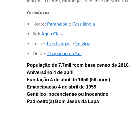
Inocência (sede), Morangas, São José do Sucuriú 
Arredores
Norte:
Paranaíba
e
Cassilândia
Sul:
Água Clara
Leste:
Três Lagoas
e
Selvíria
Oeste:
Chapadão do Sul
População de 7,7mil *com base censo de 2010.
Aniversário 4 de abril
Fundação 4 de abril de 1959 (56 anos)
Emancipação 4 de abril de 1959
Gentílico inocenciense ou inocentino
Padroeiro(a) Bom Jesus da Lapa