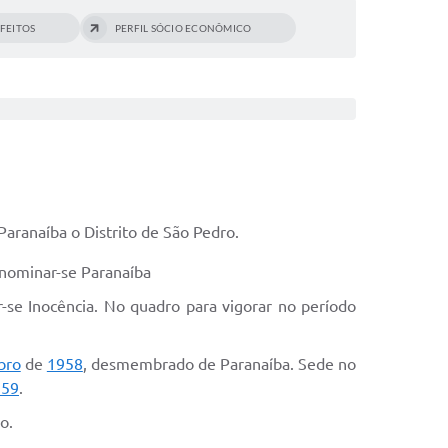
EFEITOS
PERFIL SÓCIO ECONÔMICO
Paranaíba o Distrito de São Pedro.
enominar-se Paranaíba
-se Inocência. No quadro para vigorar no período
bro
de
1958
, desmembrado de Paranaíba. Sede no
959
.
o.