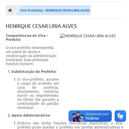
Poder Executivo
Vice-Prefeito(a) - HENRIQUE CESAR LIRIA ALVES
Transparência Pública
HENRIQUE CESAR LIRIA ALVES
Notícias
Competências do Vice -
Legislação
Prefeito
O vice-prefeito desempenha
Diário Oficial
um papel de apoio e
colaboração na administração
municipal. Suas principais
Renuncia de Receita
funções incluem:
Galeria de Fotos
Substituição do Prefeito
:
O vice-prefeito assume
Cartas de Serviços
o cargo de prefeito em
caso de ausência,
afastamento, renúncia,
Divida Ativa
morte ou impedimento
do titular. Ele garante a
continuidade da gestão
Programa de Estágio
municipal.
Apoio Administrativo
:
PROCON
Embora não tenha funções executivas específicas, o vice-
prefeito pode auxiliar o prefeito em tarefas administrativas e
Plano de Capacitação