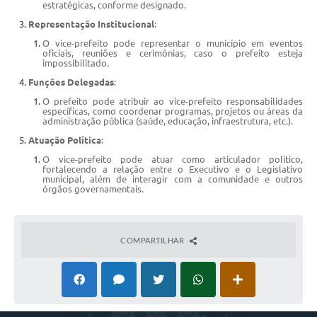
estratégicas, conforme designado.
Cadeia Integrada de Valor
Representação Institucional
:
O vice-prefeito pode representar o município em eventos
Instrumentos de Gestão - SAÚDE
oficiais, reuniões e cerimônias, caso o prefeito esteja
impossibilitado.
Recursos Liberados
Funções Delegadas
:
O prefeito pode atribuir ao vice-prefeito responsabilidades
Plano Estratégico
específicas, como coordenar programas, projetos ou áreas da
administração pública (saúde, educação, infraestrutura, etc.).
Dados gerais e Obras
Atuação Política
:
O vice-prefeito pode atuar como articulador político,
Empresa Inidônea
fortalecendo a relação entre o Executivo e o Legislativo
municipal, além de interagir com a comunidade e outros
órgãos governamentais.
LGPD - Governo Digital
licenciamento ambiental
COMPARTILHAR
Fale conosco
Perguntas e respostas frequentes