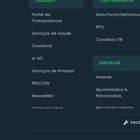
CIDADÃO
CONTRIBUINTES
Portal da
Nota Fiscal Eletrônica
Transparência
IPTU
Serviços de Saúde
Convênio ITR
Ouvidoria
VTN 2026
e-SIC
SERVIDOR
VTN 2025
Serviços de limpeza
VTN 2024
Holerite
PROCON
Contato/Solicitação
Aposentados &
Newsletter
Pensionistas
Telefones Úteis
PROCESSO DIGITAL
Assinatura Digital
Vers
Webmail