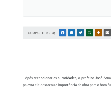
COMPARTILHAR
FACEBOOK
MESSENGER
TWITTER
WHATSAPP
OUTRAS
Após recepcionar as autoridades, o prefeito José Arnal
palavra ele destacou a importância da obra para o bom f