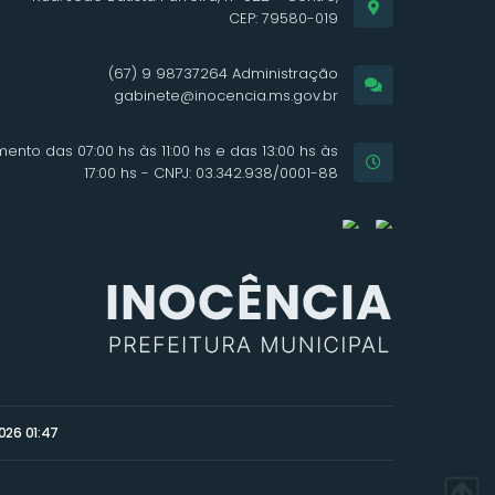
CEP: 79580-019
(67) 9 98737264 Administração
gabinete@inocencia.ms.gov.br
ento das 07:00 hs às 11:00 hs e das 13:00 hs às
17:00 hs - CNPJ: 03.342.938/0001-88
026 01:47