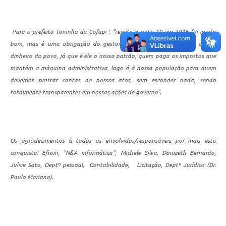
Para o prefeito Toninho da Cofapi : “repetir a nota 10 em 2016 foi muito
bom, mas é uma obrigação do gestor público ser transparente com o
dinheiro do povo, já que é ele o nosso patrão, quem paga os impostos que
mantém a máquina administrativa, logo é à nossa população para quem
devemos prestar contas de nossos atos, sem esconder nada, sendo
totalmente transparentes em nossas ações de governo”.
Os agradecimentos à todos os envolvidos/responsáveis por mais esta
conquista: Efrain, "N&A informática", Michele Silva, Donizeth Bernardo,
Julice Sato, Deptº pessoal, Contabilidade, Licitação, Deptº Jurídico (Dr.
Paulo Mariano).