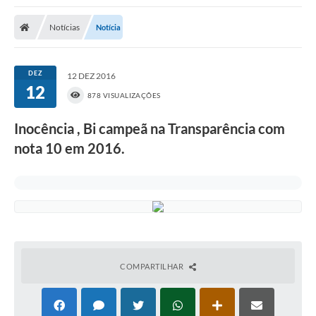
Poder Executivo
Notícias
Notícia
Transparência Pública
Notícias
DEZ
12 DEZ 2016
12
Legislação
878 VISUALIZAÇÕES
Diário Oficial
Inocência , Bi campeã na Transparência com
nota 10 em 2016.
Renuncia de Receita
Galeria de Fotos
Cartas de Serviços
Divida Ativa
Programa de Estágio
COMPARTILHAR
PROCON
Plano de Capacitação