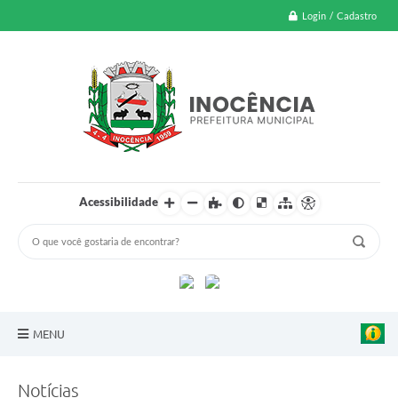
Login / Cadastro
Acessibilidade
MENU
A Nossa Cidade
Notícias