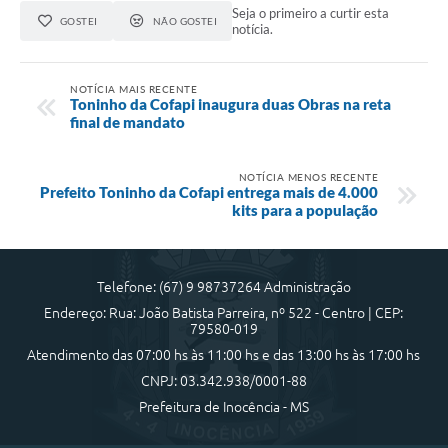
Seja o primeiro a curtir esta
GOSTEI
NÃO GOSTEI
notícia.
NOTÍCIA MAIS RECENTE
Toninho da Cofapi inaugura duas Obras na reta
final de mandato
NOTÍCIA MENOS RECENTE
Prefeito Toninho da Cofapi entrega mais de 4.000
kits para a população
Telefone: (67) 9 98737264 Administração
Endereço: Rua: João Batista Parreira, nº 522 - Centro | CEP:
79580-019
Atendimento das 07:00 hs às 11:00 hs e das 13:00 hs às 17:00 hs
CNPJ: 03.342.938/0001-88
Prefeitura de Inocência - MS