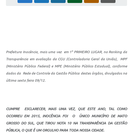
Cadeia Integrada de Valor
Instrumentos de Gestão - SAÚDE
Recursos Liberados
Plano Estratégico
Prefeitura Inocência, mais uma vez em 1° PRIMEIRO LUGAR, no Ranking da
Dados gerais e Obras
Transparência em avaliação da CGU (Controladoria Geral da União), MPF
(Ministério Público Federal) e MPE (Ministério Público Estadual), conforme
Empresa Inidônea
dados da Rede de Controle da Gestão Pública destes órgãos, divulgados na
LGPD - Governo Digital
última sexta feira 09/12.
licenciamento ambiental
Fale conosco
CUMPRE ESCLARECER, MAIS UMA VEZ, QUE ESTE ANO, TAL COMO
Perguntas e respostas frequentes
OCORREU EM 2015, INOCÊNCIA FOI O ÚNICO MUNICÍPIO DE MATO
GROSSO DO SUL, QUE TIROU NOTA 10 NA TRANSPARÊNCIA DA GESTÃO
PÚBLICA, O QUE É UM ORGULHO PARA TODA NOSSA CIDADE.