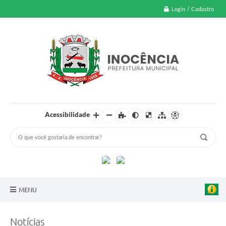
Login / Cadastro
Acessibilidade
MENU
A Nossa Cidade
Notícias