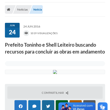
Poder Executivo
Notícias
Notícia
Transparência Pública
Notícias
JUN
24 JUN 2016
24
Legislação
1019 VISUALIZAÇÕES
Diário Oficial
Prefeito Toninho e Shell Leiteiro buscando
recursos para concluir as obras em andamento
Renuncia de Receita
Galeria de Fotos
Cartas de Serviços
Divida Ativa
Programa de Estágio
COMPARTILHAR
PROCON
Plano de Capacitação