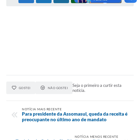
Cadeia Integrada de Valor
Instrumentos de Gestão - SAÚDE
Recursos Liberados
Plano Estratégico
Dados gerais e Obras
Empresa Inidônea
LGPD - Governo Digital
Seja o primeiro a curtir esta
GOSTEI
NÃO GOSTEI
notícia.
licenciamento ambiental
Fale conosco
NOTÍCIA MAIS RECENTE
Para presidente da Assomasul, queda da receita é
preocupante no último ano de mandato
Perguntas e respostas frequentes
NOTÍCIA MENOS RECENTE