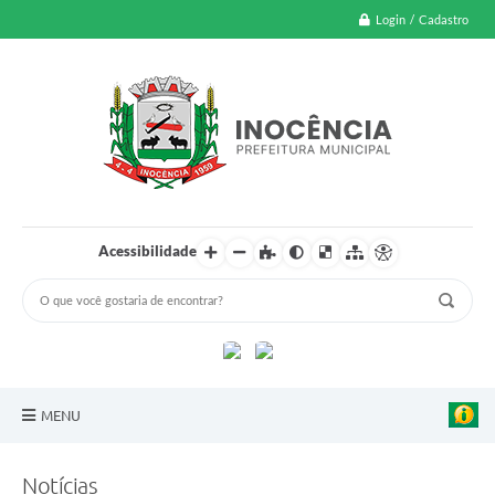
Login / Cadastro
Acessibilidade
MENU
A Nossa Cidade
Notícias