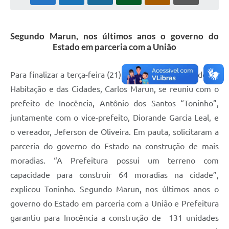
Cadeia Integrada de Valor
Segundo Marun, nos últimos anos o governo do
Instrumentos de Gestão - SAÚDE
Estado em parceria com a União
Recursos Liberados
Para finalizar a terça-feira (21), o secretário de Estado de
Plano Estratégico
Habitação e das Cidades, Carlos Marun, se reuniu com o
Dados gerais e Obras
prefeito de Inocência, Antônio dos Santos “Toninho”,
juntamente com o vice-prefeito, Diorande Garcia Leal, e
Empresa Inidônea
o vereador, Jeferson de Oliveira. Em pauta, solicitaram a
LGPD - Governo Digital
parceria do governo do Estado na construção de mais
licenciamento ambiental
moradias. “A Prefeitura possui um terreno com
capacidade para construir 64 moradias na cidade”,
Fale conosco
explicou Toninho. Segundo Marun, nos últimos anos o
Perguntas e respostas frequentes
governo do Estado em parceria com a União e Prefeitura
garantiu para Inocência a construção de 131 unidades