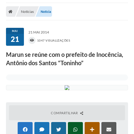
Poder Executivo
Notícias
Notícia
Transparência Pública
Notícias
MAI
21 MAI 2014
21
Legislação
1047 VISUALIZAÇÕES
Diário Oficial
Marun se reúne com o prefeito de Inocência,
Antônio dos Santos “Toninho”
Renuncia de Receita
Galeria de Fotos
Cartas de Serviços
Divida Ativa
Programa de Estágio
COMPARTILHAR
PROCON
Plano de Capacitação