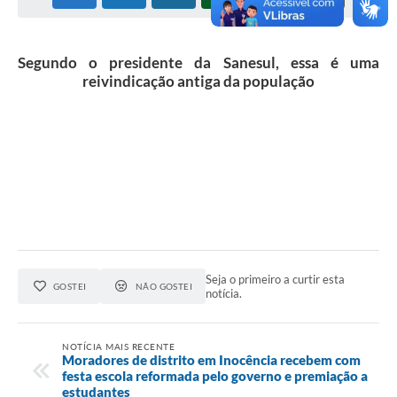
Cadeia Integrada de Valor
Segundo o presidente da Sanesul, essa é uma
Instrumentos de Gestão - SAÚDE
reivindicação antiga da população
Recursos Liberados
Plano Estratégico
Dados gerais e Obras
Empresa Inidônea
LGPD - Governo Digital
licenciamento ambiental
Seja o primeiro a curtir esta
GOSTEI
NÃO GOSTEI
notícia.
Fale conosco
Perguntas e respostas frequentes
NOTÍCIA MAIS RECENTE
Moradores de distrito em Inocência recebem com
festa escola reformada pelo governo e premiação a
estudantes