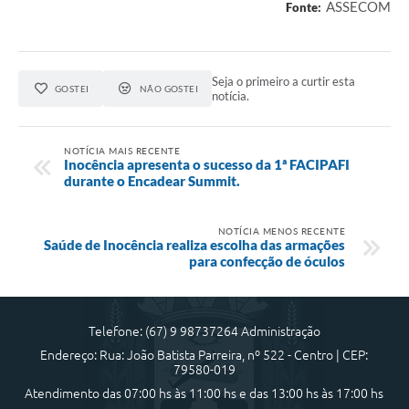
ASSECOM
Fonte:
Seja o primeiro a curtir esta
GOSTEI
NÃO GOSTEI
notícia.
NOTÍCIA MAIS RECENTE
Inocência apresenta o sucesso da 1ª FACIPAFI
durante o Encadear Summit.
NOTÍCIA MENOS RECENTE
Saúde de Inocência realiza escolha das armações
para confecção de óculos
Telefone: (67) 9 98737264 Administração
Endereço: Rua: João Batista Parreira, nº 522 - Centro | CEP:
79580-019
Atendimento das 07:00 hs às 11:00 hs e das 13:00 hs às 17:00 hs