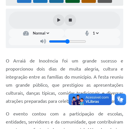
Cadeia Integrada de Valor
Instrumentos de Gestão - SAÚDE
Recursos Liberados
Plano Estratégico
Dados gerais e Obras
O Arraiá de Inocência foi um grande sucesso e
Empresa Inidônea
proporcionou dois dias de muita alegria, cultura e
integração entre as famílias do município. A festa reuniu
LGPD - Governo Digital
um grande público, que prestigiou as apresentações
licenciamento ambiental
culturais, danças típicas, comidas tradicionais e diversas
Fale conosco
atrações preparadas para celebrar as tradições juninas.
Perguntas e respostas frequentes
O evento contou com a participação de escolas,
entidades, servidores e da comunidade, que contribuíram