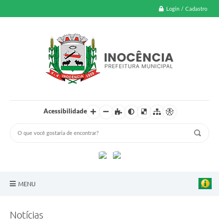
Login / Cadastro
Acessibilidade
MENU
A Nossa Cidade
Notícias