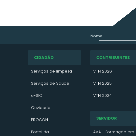
Nome:
CIDADÃO
CONTRIBUINTES
Serviços de limpeza
VTN 2026
Serviços de Saúde
VTN 2025
e-SIC
VTN 2024
Ouvidoria
IPTU
SERVIDOR
PROCON
VTN
Portal da
Convênio ITR
AVA - Formação em