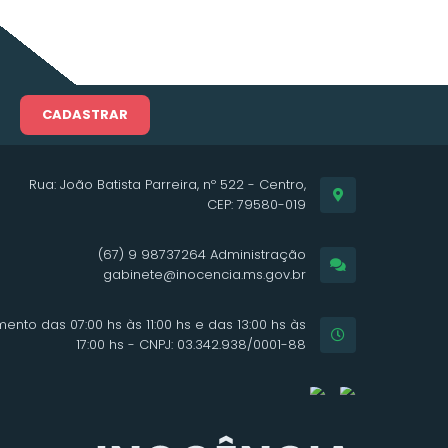
CADASTRAR
Rua: João Batista Parreira, nº 522 - Centro,
CEP: 79580-019
(67) 9 98737264 Administração
gabinete@inocencia.ms.gov.br
ento das 07:00 hs às 11:00 hs e das 13:00 hs às
17:00 hs - CNPJ: 03.342.938/0001-88