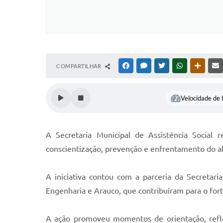
COMPARTILHAR
FACEBOOK
MESSENGER
TWITTER
WHATSAPP
OUTRAS
Velocidade de l
A Secretaria Municipal de Assistência Socia
conscientização, prevenção e enfrentamento do ab
A iniciativa contou com a parceria da Secreta
Engenharia e Arauco, que contribuíram para o for
A ação promoveu momentos de orientação, refle