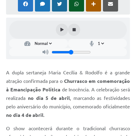
Cadeia Integrada de Valor
Instrumentos de Gestão - SAÚDE
Recursos Liberados
Plano Estratégico
Dados gerais e Obras
Empresa Inidônea
A dupla sertaneja Maria Cecília & Rodolfo é a grande
atração confirmada para o
Churrasco em comemoração
LGPD - Governo Digital
à Emancipação Política
de Inocência. A celebração será
licenciamento ambiental
realizada
no dia 5 de abril
, marcando as festividades
Fale conosco
pelo aniversário do município, comemorado oficialmente
no dia 4 de abril
.
Perguntas e respostas frequentes
O show acontecerá durante o tradicional churrasco