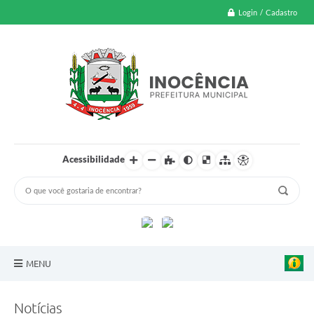
Login / Cadastro
Acessibilidade
MENU
A Nossa Cidade
Notícias