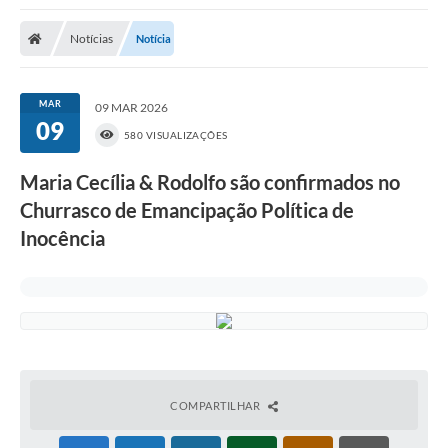
Poder Executivo
Notícias
Notícia
Transparência Pública
Notícias
MAR
09 MAR 2026
09
Legislação
580 VISUALIZAÇÕES
Diário Oficial
Maria Cecília & Rodolfo são confirmados no
Churrasco de Emancipação Política de
Renuncia de Receita
Inocência
Galeria de Fotos
Cartas de Serviços
Divida Ativa
Programa de Estágio
PROCON
COMPARTILHAR
Plano de Capacitação