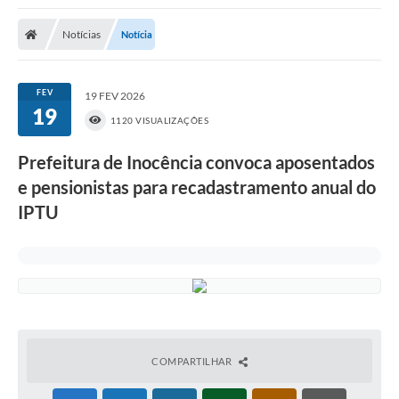
Poder Executivo
Notícias
Notícia
Transparência Pública
Notícias
FEV
19 FEV 2026
19
Legislação
1120 VISUALIZAÇÕES
Diário Oficial
Prefeitura de Inocência convoca aposentados
e pensionistas para recadastramento anual do
Renuncia de Receita
IPTU
Galeria de Fotos
Cartas de Serviços
Divida Ativa
Programa de Estágio
PROCON
COMPARTILHAR
Plano de Capacitação