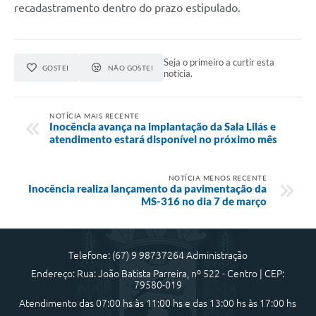
recadastramento dentro do prazo estipulado.
Seja o primeiro a curtir esta
GOSTEI
NÃO GOSTEI
notícia.
NOTÍCIA MAIS RECENTE
Inocência avança na implantação da Sala Lilás e
atendimento estará disponível no próximo mês
NOTÍCIA MENOS RECENTE
Inocência realiza lançamento da pavimentação da
MS-316 no dia 7 de março
Telefone: (67) 9 98737264 Administração
Endereço: Rua: João Batista Parreira, nº 522 - Centro | CEP:
79580-019
Atendimento das 07:00 hs às 11:00 hs e das 13:00 hs às 17:00 hs