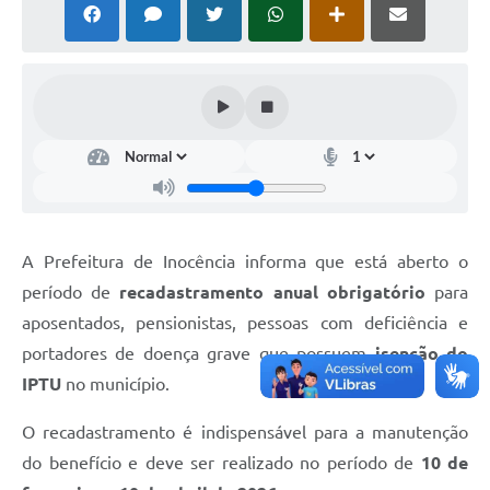
Cadeia Integrada de Valor
Instrumentos de Gestão - SAÚDE
Recursos Liberados
Plano Estratégico
Dados gerais e Obras
Empresa Inidônea
A Prefeitura de Inocência informa que está aberto o
período de
recadastramento anual obrigatório
para
LGPD - Governo Digital
aposentados, pensionistas, pessoas com deficiência e
licenciamento ambiental
portadores de doença grave que possuem
isenção do
Fale conosco
IPTU
no município.
Perguntas e respostas frequentes
O recadastramento é indispensável para a manutenção
do benefício e deve ser realizado no período de
10 de