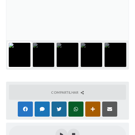
Cadeia Integrada de Valor
Instrumentos de Gestão - SAÚDE
Recursos Liberados
Plano Estratégico
Dados gerais e Obras
Empresa Inidônea
LGPD - Governo Digital
COMPARTILHAR
licenciamento ambiental
Fale conosco
Perguntas e respostas frequentes