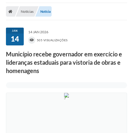
Poder Executivo
Notícias
Notícia
Transparência Pública
Notícias
JAN
14 JAN 2026
14
Legislação
505 VISUALIZAÇÕES
Diário Oficial
Município recebe governador em exercício e
lideranças estaduais para vistoria de obras e
Renuncia de Receita
homenagens
Galeria de Fotos
Cartas de Serviços
Divida Ativa
Programa de Estágio
PROCON
Plano de Capacitação