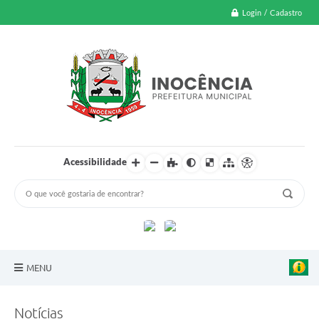
Login / Cadastro
Acessibilidade
MENU
A Nossa Cidade
Notícias