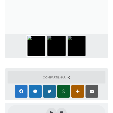
Cadeia Integrada de Valor
Instrumentos de Gestão - SAÚDE
Recursos Liberados
Plano Estratégico
Dados gerais e Obras
Empresa Inidônea
LGPD - Governo Digital
COMPARTILHAR
licenciamento ambiental
Fale conosco
Perguntas e respostas frequentes