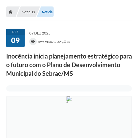
Poder Executivo
Notícias
Notícia
Transparência Pública
Notícias
DEZ
09 DEZ 2025
09
Legislação
599 VISUALIZAÇÕES
Diário Oficial
Inocência inicia planejamento estratégico para
o futuro com o Plano de Desenvolvimento
Renuncia de Receita
Municipal do Sebrae/MS
Galeria de Fotos
Cartas de Serviços
Divida Ativa
Programa de Estágio
PROCON
Plano de Capacitação