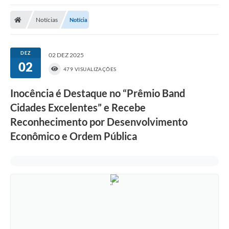
Poder Executivo
Notícias
Notícia
Transparência Pública
Notícias
DEZ
02 DEZ 2025
02
Legislação
479 VISUALIZAÇÕES
Diário Oficial
Inocência é Destaque no “Prêmio Band
Cidades Excelentes” e Recebe
Renuncia de Receita
Reconhecimento por Desenvolvimento
Galeria de Fotos
Econômico e Ordem Pública
Cartas de Serviços
Divida Ativa
Programa de Estágio
PROCON
Plano de Capacitação