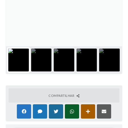
Cadeia Integrada de Valor
Instrumentos de Gestão - SAÚDE
Recursos Liberados
Plano Estratégico
Dados gerais e Obras
Empresa Inidônea
LGPD - Governo Digital
licenciamento ambiental
COMPARTILHAR
Fale conosco
Perguntas e respostas frequentes