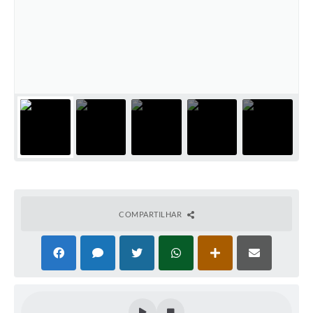
Cadeia Integrada de Valor
Instrumentos de Gestão - SAÚDE
Recursos Liberados
Plano Estratégico
Dados gerais e Obras
Empresa Inidônea
LGPD - Governo Digital
COMPARTILHAR
licenciamento ambiental
Fale conosco
Perguntas e respostas frequentes