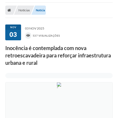
Poder Executivo
Notícias
Notícia
Transparência Pública
Notícias
NOV
03 NOV 2025
03
Legislação
537 VISUALIZAÇÕES
Diário Oficial
Inocência é contemplada com nova
retroescavadeira para reforçar infraestrutura
Renuncia de Receita
urbana e rural
Galeria de Fotos
Cartas de Serviços
Divida Ativa
Programa de Estágio
PROCON
Plano de Capacitação