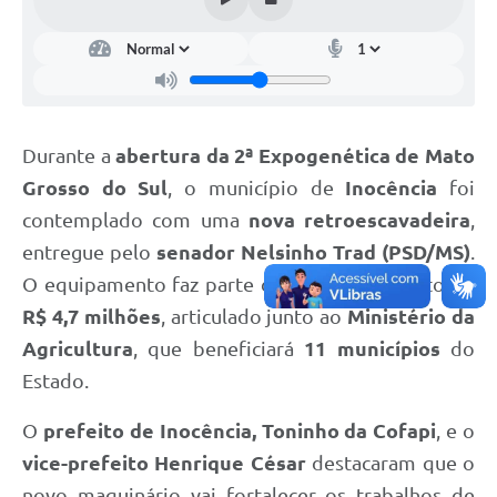
Durante a
abertura da 2ª Expogenética de Mato
Grosso do Sul
, o município de
Inocência
foi
contemplado com uma
nova retroescavadeira
,
entregue pelo
senador Nelsinho Trad (PSD/MS)
.
O equipamento faz parte de um investimento de
R$ 4,7 milhões
, articulado junto ao
Ministério da
Agricultura
, que beneficiará
11 municípios
do
Estado.
O
prefeito de Inocência, Toninho da Cofapi
, e o
vice-prefeito Henrique César
destacaram que o
novo maquinário vai fortalecer os trabalhos de