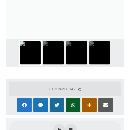
Cadeia Integrada de Valor
Instrumentos de Gestão - SAÚDE
Recursos Liberados
Plano Estratégico
Dados gerais e Obras
Empresa Inidônea
LGPD - Governo Digital
COMPARTILHAR
licenciamento ambiental
Fale conosco
Perguntas e respostas frequentes