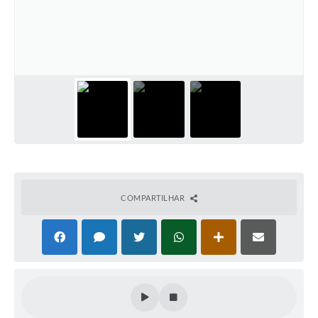
Cadeia Integrada de Valor
Instrumentos de Gestão - SAÚDE
Recursos Liberados
Plano Estratégico
Dados gerais e Obras
Empresa Inidônea
LGPD - Governo Digital
COMPARTILHAR
licenciamento ambiental
Fale conosco
Perguntas e respostas frequentes