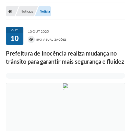
Poder Executivo
Notícias
Notícia
Transparência Pública
Notícias
OUT
10 OUT 2025
10
Legislação
893 VISUALIZAÇÕES
Diário Oficial
Prefeitura de Inocência realiza mudança no
trânsito para garantir mais segurança e fluidez
Renuncia de Receita
Galeria de Fotos
Cartas de Serviços
Divida Ativa
Programa de Estágio
PROCON
Plano de Capacitação