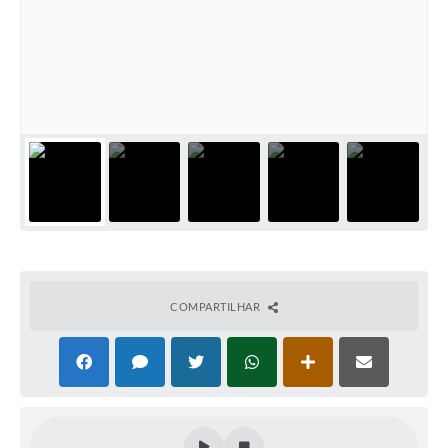
Cadeia Integrada de Valor
Instrumentos de Gestão - SAÚDE
Recursos Liberados
Plano Estratégico
Dados gerais e Obras
Empresa Inidônea
LGPD - Governo Digital
COMPARTILHAR
licenciamento ambiental
Fale conosco
Perguntas e respostas frequentes