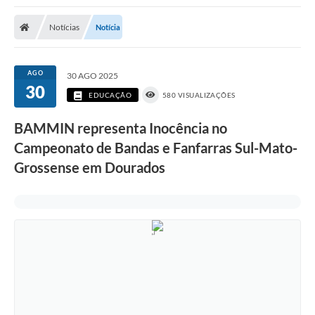
Poder Executivo
Notícias
Notícia
Transparência Pública
Notícias
AGO
30 AGO 2025
30
Legislação
EDUCAÇÃO
580 VISUALIZAÇÕES
Diário Oficial
BAMMIN representa Inocência no
Campeonato de Bandas e Fanfarras Sul-Mato-
Renuncia de Receita
Grossense em Dourados
Galeria de Fotos
Cartas de Serviços
Divida Ativa
Programa de Estágio
PROCON
Plano de Capacitação