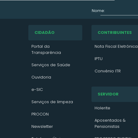
Nome:
CIDADÃO
CONTRIBUINTES
Portal da
Nota Fiscal Eletrônica
Transparência
IPTU
Serviços de Saúde
Convênio ITR
Ouvidoria
VTN 2026
e-SIC
SERVIDOR
VTN 2025
Serviços de limpeza
VTN 2024
Holerite
PROCON
Contato/Solicitação
Aposentados &
Newsletter
Pensionistas