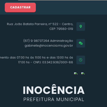
CADASTRAR
Rua: João Batista Parreira, nº 522 - Centro,
CEP: 79580-019
(67) 9 98737264 Administração
gabinete@inocencia.ms.gov.br
ento das 07:00 hs às 11:00 hs e das 13:00 hs às
17:00 hs - CNPJ: 03.342.938/0001-88