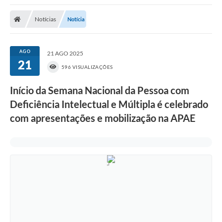
Poder Executivo
Notícias
Notícia
Transparência Pública
Notícias
AGO
21 AGO 2025
21
Legislação
596 VISUALIZAÇÕES
Diário Oficial
Início da Semana Nacional da Pessoa com
Deficiência Intelectual e Múltipla é celebrado
Renuncia de Receita
com apresentações e mobilização na APAE
Galeria de Fotos
Cartas de Serviços
Divida Ativa
Programa de Estágio
PROCON
Plano de Capacitação