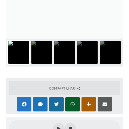
Cadeia Integrada de Valor
Instrumentos de Gestão - SAÚDE
Recursos Liberados
Plano Estratégico
Dados gerais e Obras
Empresa Inidônea
LGPD - Governo Digital
COMPARTILHAR
licenciamento ambiental
Fale conosco
Perguntas e respostas frequentes