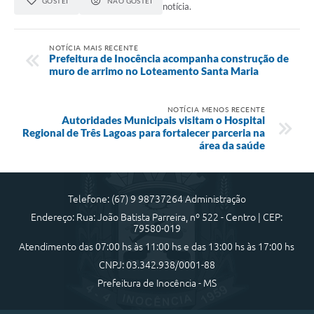
GOSTEI
NÃO GOSTEI
notícia.
NOTÍCIA MAIS RECENTE
Prefeitura de Inocência acompanha construção de
muro de arrimo no Loteamento Santa Maria
NOTÍCIA MENOS RECENTE
Autoridades Municipais visitam o Hospital
Regional de Três Lagoas para fortalecer parceria na
área da saúde
Telefone: (67) 9 98737264 Administração
Endereço: Rua: João Batista Parreira, nº 522 - Centro | CEP:
79580-019
Atendimento das 07:00 hs às 11:00 hs e das 13:00 hs às 17:00 hs
CNPJ: 03.342.938/0001-88
Prefeitura de Inocência - MS