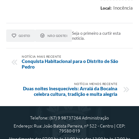
Inocência
Local:
Seja o primeiro a curtir esta
GOSTEI
NÃO GOSTEI
notícia.
NOTÍCIA MAIS RECENTE
Conquista Habitacional para o Distrito de São
Pedro
NOTÍCIA MENOS RECENTE
Duas noites inesquecíveis: Arraiá da Bocaina
celebra cultura, tradição e muita alegria
Telefone: (67) 9 98737264 Administração
Endereço: Rua: João Batista Parreira, nº 522 - Centro | CEP:
79580-019