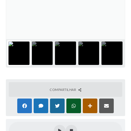
Cadeia Integrada de Valor
Instrumentos de Gestão - SAÚDE
Recursos Liberados
Plano Estratégico
Dados gerais e Obras
Empresa Inidônea
LGPD - Governo Digital
COMPARTILHAR
licenciamento ambiental
Fale conosco
Perguntas e respostas frequentes