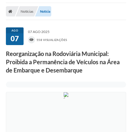
Poder Executivo
Notícias
Notícia
Transparência Pública
Notícias
AGO
07 AGO 2025
07
Legislação
558 VISUALIZAÇÕES
Diário Oficial
Reorganização na Rodoviária Municipal:
Proibida a Permanência de Veículos na Área
Renuncia de Receita
de Embarque e Desembarque
Galeria de Fotos
Cartas de Serviços
Divida Ativa
Programa de Estágio
PROCON
Plano de Capacitação