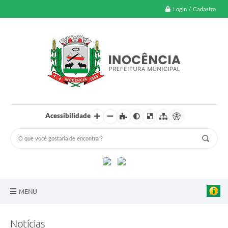
Login / Cadastro
Acessibilidade
MENU
A Nossa Cidade
Notícias