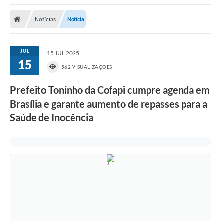
Poder Executivo
Notícias
Notícia
Transparência Pública
Notícias
JUL
15 JUL 2025
15
Legislação
562 VISUALIZAÇÕES
Diário Oficial
Prefeito Toninho da Cofapi cumpre agenda em
Brasília e garante aumento de repasses para a
Renuncia de Receita
Saúde de Inocência
Galeria de Fotos
Cartas de Serviços
Divida Ativa
Programa de Estágio
PROCON
Plano de Capacitação