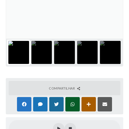
Cadeia Integrada de Valor
Instrumentos de Gestão - SAÚDE
Recursos Liberados
Plano Estratégico
Dados gerais e Obras
Empresa Inidônea
LGPD - Governo Digital
COMPARTILHAR
licenciamento ambiental
Fale conosco
Perguntas e respostas frequentes