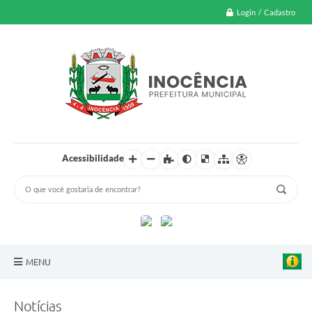
Login / Cadastro
Acessibilidade
MENU
A Nossa Cidade
Notícias