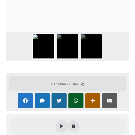
Cadeia Integrada de Valor
Instrumentos de Gestão - SAÚDE
Recursos Liberados
Plano Estratégico
Dados gerais e Obras
Empresa Inidônea
LGPD - Governo Digital
COMPARTILHAR
licenciamento ambiental
Fale conosco
Perguntas e respostas frequentes