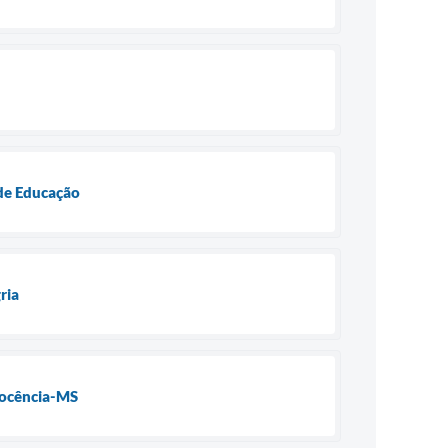
 de Educação
ria
nocência-MS