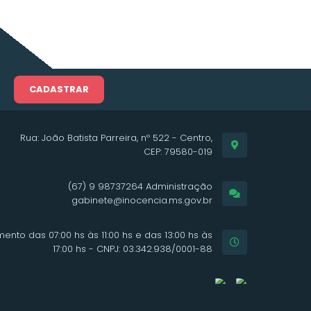
CADASTRAR
Rua: João Batista Parreira, nº 522 - Centro,
CEP: 79580-019
(67) 9 98737264 Administração
gabinete@inocencia.ms.gov.br
ento das 07:00 hs às 11:00 hs e das 13:00 hs às
17:00 hs - CNPJ: 03.342.938/0001-88