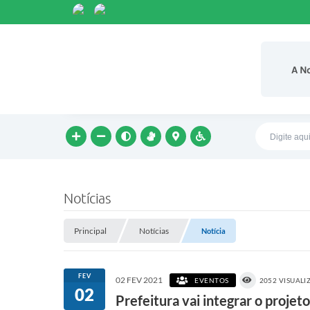
A N
Notícias
Principal
Notícias
Notícia
FEV
02 FEV 2021
EVENTOS
2052 VISUALI
02
Prefeitura vai integrar o proje