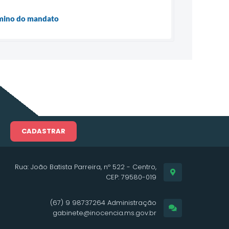
rmino do mandato
CADASTRAR
Rua: João Batista Parreira, nº 522 - Centro,
CEP: 79580-019
(67) 9 98737264 Administração
gabinete@inocencia.ms.gov.br