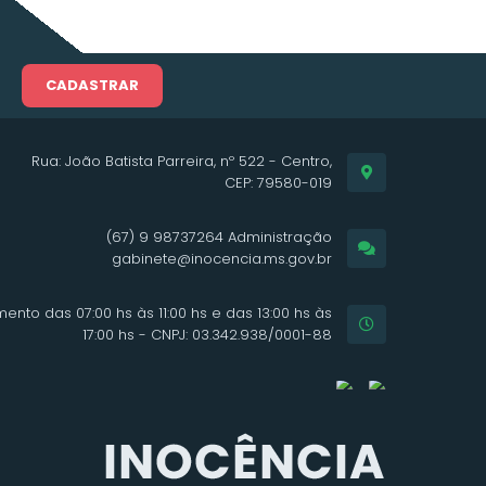
CADASTRAR
Rua: João Batista Parreira, nº 522 - Centro,
CEP: 79580-019
(67) 9 98737264 Administração
gabinete@inocencia.ms.gov.br
ento das 07:00 hs às 11:00 hs e das 13:00 hs às
17:00 hs - CNPJ: 03.342.938/0001-88