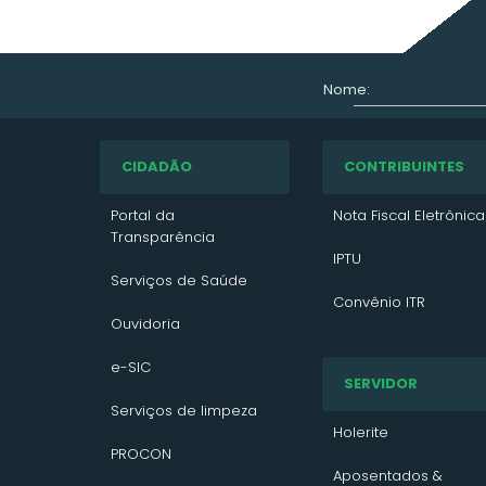
Nome:
CIDADÃO
CONTRIBUINTES
Portal da
Nota Fiscal Eletrônica
Transparência
IPTU
Serviços de Saúde
Convênio ITR
Ouvidoria
VTN 2026
e-SIC
SERVIDOR
VTN 2025
Serviços de limpeza
VTN 2024
Holerite
PROCON
Contato/Solicitação
Aposentados &