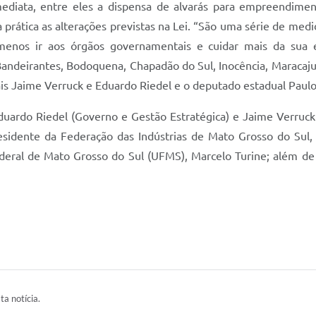
diata, entre eles a dispensa de alvarás para empreendiment
prática as alterações previstas na Lei. “São uma série de medi
e menos ir aos órgãos governamentais e cuidar mais da sua 
Bandeirantes, Bodoquena, Chapadão do Sul, Inocência, Maracaju,
ais Jaime Verruck e Eduardo Riedel e o deputado estadual Paulo
uardo Riedel (Governo e Gestão Estratégica) e Jaime Verruck 
residente da Federação das Indústrias de Mato Grosso do Su
deral de Mato Grosso do Sul (UFMS), Marcelo Turine; além de 
ta notícia.