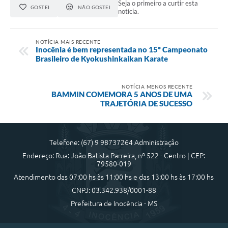
Seja o primeiro a curtir esta
GOSTEI
NÃO GOSTEI
notícia.
NOTÍCIA MAIS RECENTE
Inocênia é bem representada no 15º Campeonato
Brasileiro de Kyokushinkaikan Karate
NOTÍCIA MENOS RECENTE
BAMMIN COMEMORA 5 ANOS DE UMA
TRAJETÓRIA DE SUCESSO
Telefone: (67) 9 98737264 Administração
Endereço: Rua: João Batista Parreira, nº 522 - Centro | CEP:
79580-019
Atendimento das 07:00 hs às 11:00 hs e das 13:00 hs às 17:00 hs
CNPJ: 03.342.938/0001-88
Prefeitura de Inocência - MS