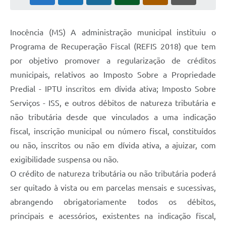
Cadeia Integrada de Valor
Inocência (MS) A administração municipal instituiu o
Instrumentos de Gestão - SAÚDE
Programa de Recuperação Fiscal (REFIS 2018) que tem
Recursos Liberados
por objetivo promover a regularização de créditos
municipais, relativos ao Imposto Sobre a Propriedade
Plano Estratégico
Predial - IPTU inscritos em dívida ativa; Imposto Sobre
Dados gerais e Obras
Serviços - ISS, e outros débitos de natureza tributária e
Empresa Inidônea
não tributária desde que vinculados a uma indicação
fiscal, inscrição municipal ou número fiscal, constituídos
LGPD - Governo Digital
ou não, inscritos ou não em dívida ativa, a ajuizar, com
licenciamento ambiental
exigibilidade suspensa ou não.
O crédito de natureza tributária ou não tributária poderá
Fale conosco
ser quitado à vista ou em parcelas mensais e sucessivas,
Perguntas e respostas frequentes
abrangendo obrigatoriamente todos os débitos,
principais e acessórios, existentes na indicação fiscal,