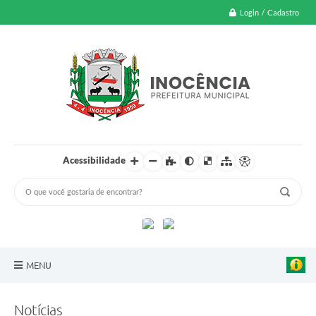
Login / Cadastro
Acessibilidade
MENU
A Nossa Cidade
Notícias