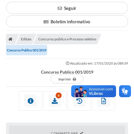
Poder Executivo
Seguir
Transparência Pública
Boletim informativo
Notícias
Editais
Concurso público e Processo seletivo
Legislação
Concurso Publico 001/2019
Diário Oficial
Renuncia de Receita
Atualizado em: 17/01/2020 às 08h39
Concurso Publico 001/2019
Galeria de Fotos
Imprimir
Cartas de Serviços
8
Divida Ativa
Programa de Estágio
PROCON
Plano de Capacitação
COMPARTILHAR