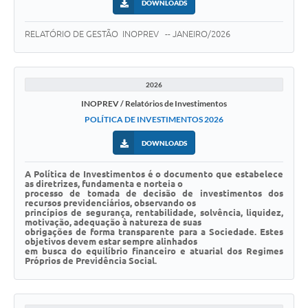
DOWNLOADS
Cadeia Integrada de Valor
RELATÓRIO DE GESTÃO INOPREV -- JANEIRO/2026
Instrumentos de Gestão - SAÚDE
Recursos Liberados
2026
INOPREV / Relatórios de Investimentos
Plano Estratégico
POLÍTICA DE INVESTIMENTOS 2026
Dados gerais e Obras
DOWNLOADS
Empresa Inidônea
A Política de Investimentos é o documento que estabelece
as diretrizes, fundamenta e norteia o
LGPD - Governo Digital
processo de tomada de decisão de investimentos dos
recursos previdenciários, observando os
licenciamento ambiental
princípios de segurança, rentabilidade, solvência, liquidez,
motivação, adequação à natureza de suas
obrigações de forma transparente para a Sociedade. Estes
Fale conosco
objetivos devem estar sempre alinhados
em busca do equilíbrio financeiro e atuarial dos Regimes
Próprios de Previdência Social.
Perguntas e respostas frequentes