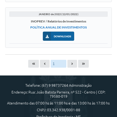
JANEIRO de 2022 (12/01/2022)
INOPREV / Relatórios de Investimentos
POLÍTICA ANUAL DE INVESTIMENTOS
DOWNLOADS
Telefone: (67) 9 98737264 Administração
Endereço: Rua: João Batista Parreira, nº 522 - Centro | CEP:
79580-019
Atendimento das 07:00 hs às 11:00 hs e das 13:00 hs às 17:00 hs
CNPJ: 03.342.938/0001-88
Prefeitura de Inocência - MS