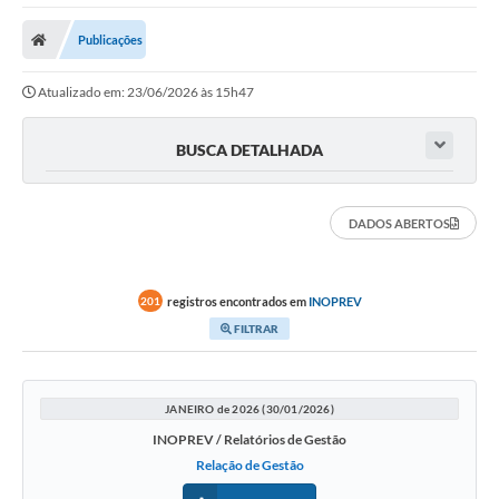
Poder Executivo
Publicações
Transparência Pública
Atualizado em: 23/06/2026 às 15h47
Notícias
Legislação
BUSCA DETALHADA
Diário Oficial
DADOS ABERTOS
Renuncia de Receita
Galeria de Fotos
registros encontrados em
INOPREV
201
Cartas de Serviços
FILTRAR
Divida Ativa
Programa de Estágio
JANEIRO de 2026 (30/01/2026)
INOPREV / Relatórios de Gestão
PROCON
Relação de Gestão
Plano de Capacitação