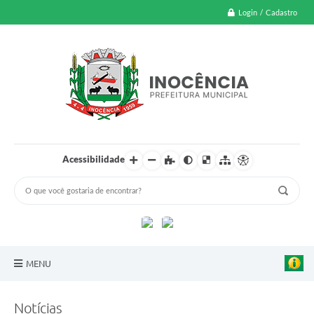
Login / Cadastro
Acessibilidade
MENU
A Nossa Cidade
Notícias