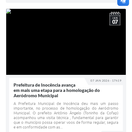
JAN
07
07 JAN 2026 - 17h19
Prefeitura de Inocência avança
em mais uma etapa para a homologação do
Aeródromo Municipal
A Prefeitura Municipal de Inocência deu mais um passo
importante, no processo de homologação do Aeródromo
Municipal. O prefeito Antônio Ângelo (Toninho da Cofap)
acompanhou uma visita técnica , fundamental para garantir
que o município possa operar voos de forma regular, segura
e em conformidade com as...