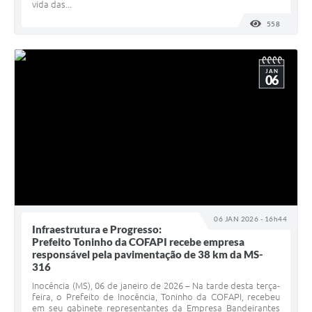
vida das...
558
VISUALI
JAN
06
06 JAN 2026 - 16h44
Infraestrutura e Progresso:
Prefeito Toninho da COFAPI recebe empresa
responsável pela pavimentação de 38 km da MS-
316
Inocência (MS), 06 de janeiro de 2026 – Na tarde desta terça-
feira, o Prefeito de Inocência, Toninho da COFAPI, recebeu
em seu gabinete representantes da Empresa Bandeirantes