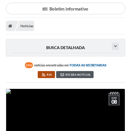
Poder Executivo
Boletim informativo
Transparência Pública
Notícias
Notícias
Legislação
BUSCA DETALHADA
Diário Oficial
Renuncia de Receita
notícias encontradas em
TODAS AS SECRETARIAS
1992
Galeria de Fotos
RSS
RECEBA NOTÍCIAS
Cartas de Serviços
Divida Ativa
ABR
08
Programa de Estágio
PROCON
Plano de Capacitação