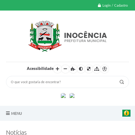
Login / Cadastro
Acessibilidade
MENU
A Nossa Cidade
Notícias