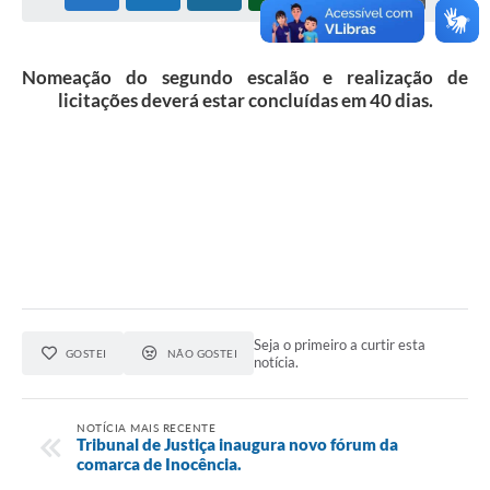
Cadeia Integrada de Valor
Nomeação do segundo escalão e realização de
Instrumentos de Gestão - SAÚDE
licitações deverá estar concluídas em 40 dias.
Recursos Liberados
Plano Estratégico
Dados gerais e Obras
Empresa Inidônea
LGPD - Governo Digital
licenciamento ambiental
Seja o primeiro a curtir esta
GOSTEI
NÃO GOSTEI
notícia.
Fale conosco
Perguntas e respostas frequentes
NOTÍCIA MAIS RECENTE
Tribunal de Justiça inaugura novo fórum da
comarca de Inocência.