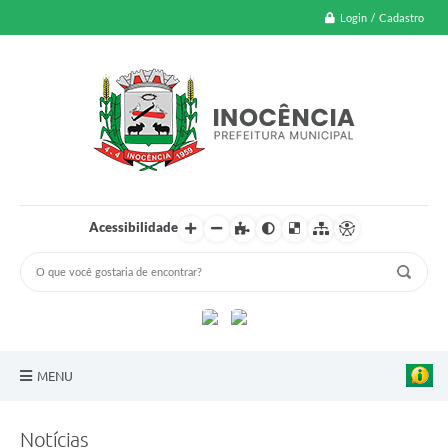
Login / Cadastro
Acessibilidade
MENU
A Nossa Cidade
Notícias