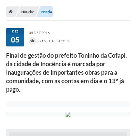
Poder Executivo
Notícias
Notícia
Transparência Pública
Notícias
DEZ
05 DEZ 2016
05
Legislação
971 VISUALIZAÇÕES
Diário Oficial
Final de gestão do prefeito Toninho da Cofapi,
da cidade de Inocência é marcada por
Renuncia de Receita
inaugurações de importantes obras para a
Galeria de Fotos
comunidade, com as contas em dia e o 13º já
Cartas de Serviços
pago.
Divida Ativa
Programa de Estágio
PROCON
Plano de Capacitação