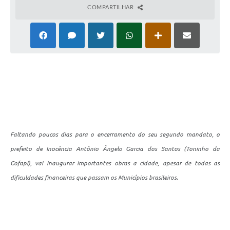
COMPARTILHAR
Cadeia Integrada de Valor
Instrumentos de Gestão - SAÚDE
Recursos Liberados
Plano Estratégico
Dados gerais e Obras
Empresa Inidônea
Faltando poucos dias para o encerramento do seu segundo mandato, o
LGPD - Governo Digital
prefeito de Inocência Antônio Ângelo Garcia dos Santos (Toninho da
licenciamento ambiental
Cofapi), vai inaugurar importantes obras a cidade, apesar de todas as
Fale conosco
dificuldades financeiras que passam os Municípios brasileiros.
Perguntas e respostas frequentes