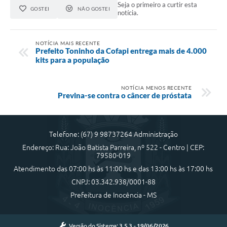
Seja o primeiro a curtir esta
GOSTEI
NÃO GOSTEI
notícia.
NOTÍCIA MAIS RECENTE
Prefeito Toninho da Cofapi entrega mais de 4.000
kits para a população
NOTÍCIA MENOS RECENTE
Previna-se contra o câncer de próstata
Telefone: (67) 9 98737264 Administração
Endereço: Rua: João Batista Parreira, nº 522 - Centro | CEP:
79580-019
Atendimento das 07:00 hs às 11:00 hs e das 13:00 hs às 17:00 hs
CNPJ: 03.342.938/0001-88
Prefeitura de Inocência - MS
Versão do Sistema:
3.5.3 - 19/06/2026