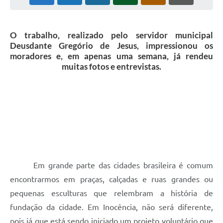
Cadeia Integrada de Valor
O trabalho, realizado pelo servidor municipal
Instrumentos de Gestão - SAÚDE
Deusdante Gregório de Jesus, impressionou os
moradores e, em apenas uma semana, já rendeu
Recursos Liberados
muitas fotos e entrevistas.
Plano Estratégico
Dados gerais e Obras
Empresa Inidônea
LGPD - Governo Digital
licenciamento ambiental
Em grande parte das cidades brasileira é comum
Fale conosco
encontrarmos em praças, calçadas e ruas grandes ou
Perguntas e respostas frequentes
pequenas esculturas que relembram a história de
fundação da cidade. Em Inocência, não será diferente,
pois já que está sendo iniciado um projeto voluntário que